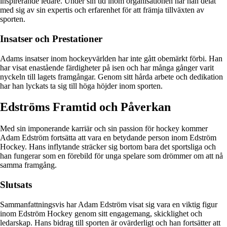
inspirerande ledare. Under sin tid inom organisationen har han delat
med sig av sin expertis och erfarenhet för att främja tillväxten av
sporten.
Insatser och Prestationer
Adams insatser inom hockeyvärlden har inte gått obemärkt förbi. Han
har visat enastående färdigheter på isen och har många gånger varit
nyckeln till lagets framgångar. Genom sitt hårda arbete och dedikation
har han lyckats ta sig till höga höjder inom sporten.
Edströms Framtid och Påverkan
Med sin imponerande karriär och sin passion för hockey kommer
Adam Edström fortsätta att vara en betydande person inom Edström
Hockey. Hans inflytande sträcker sig bortom bara det sportsliga och
han fungerar som en förebild för unga spelare som drömmer om att nå
samma framgång.
Slutsats
Sammanfattningsvis har Adam Edström visat sig vara en viktig figur
inom Edström Hockey genom sitt engagemang, skicklighet och
ledarskap. Hans bidrag till sporten är ovärderligt och han fortsätter att