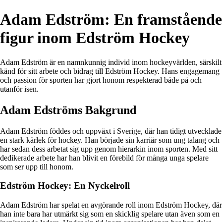
Adam Edström: En framstående
figur inom Edström Hockey
Adam Edström är en namnkunnig individ inom hockeyvärlden, särskilt
känd för sitt arbete och bidrag till Edström Hockey. Hans engagemang
och passion för sporten har gjort honom respekterad både på och
utanför isen.
Adam Edströms Bakgrund
Adam Edström föddes och uppväxt i Sverige, där han tidigt utvecklade
en stark kärlek för hockey. Han började sin karriär som ung talang och
har sedan dess arbetat sig upp genom hierarkin inom sporten. Med sitt
dedikerade arbete har han blivit en förebild för många unga spelare
som ser upp till honom.
Edström Hockey: En Nyckelroll
Adam Edström har spelat en avgörande roll inom Edström Hockey, där
han inte bara har utmärkt sig som en skicklig spelare utan även som en