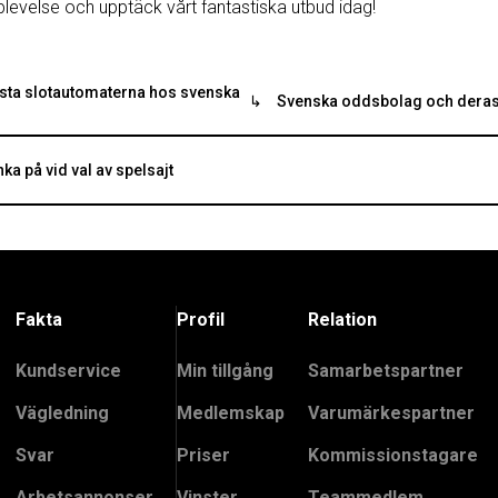
levelse och upptäck vårt fantastiska utbud idag!
ästa slotautomaterna hos svenska
Svenska oddsbolag och deras 
ka på vid val av spelsajt
Fakta
Profil
Relation
Kundservice
Min tillgång
Samarbetspartner
Vägledning
Medlemskap
Varumärkespartner
Svar
Priser
Kommissionstagare
Arbetsannonser
Vinster
Teammedlem