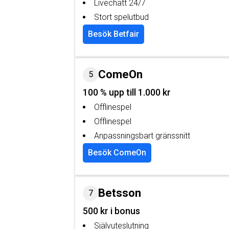
Livechatt 24/7
Stort spelutbud
Besök Betfair
ComeOn
5
100 % upp till 1.000 kr
Offlinespel
Offlinespel
Anpassningsbart gränssnitt
Besök ComeOn
Betsson
7
500 kr i bonus
Självuteslutning