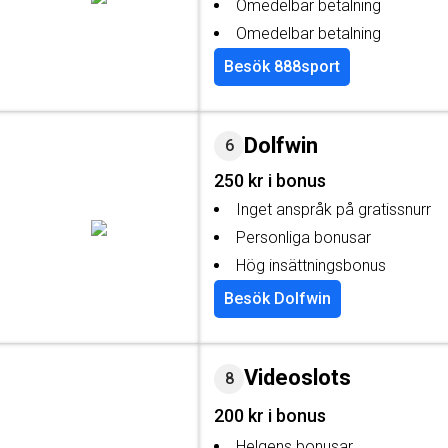
Omedelbar betalning
Omedelbar betalning
Besök 888sport
Dolfwin
6
250 kr i bonus
Inget anspråk på gratissnurr
Personliga bonusar
Hög insättningsbonus
Besök Dolfwin
Videoslots
8
200 kr i bonus
Helgens bonusar