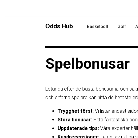
Odds Hub
Basketboll
Golf
A
Spelbonusar
Letar du efter de bästa bonusarna och säkra
och erfarna spelare kan hitta de hetaste e
Trygghet först:
Vi listar endast sid
Stora bonusar:
Hitta fantastiska bo
Uppdaterade tips:
Våra experter hål
Kundrecensioner:
Ta del av riktiga 