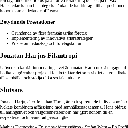
företag, alltid med fokus på att driva förändring och skapa tillväxt.
Hans ledarskap och strategiska tänkande har bidragit till att positionera
honom som en ledande affärsman.
Betydande Prestationer
Grundande av flera framgångsrika företag
Implementering av innovativa affärsstrategier
Prisbelönt ledarskap och företagskultur
Jonatan Harjus Filantropi
Utöver sin karriär inom näringslivet är Jonatan Harju också engagerad
i olika välgörenhetsprojekt. Han betraktar det som viktigt att ge tillbaka
till samhället och stödja olika sociala initiativ.
Slutsats
Jonatan Harju, eller Jonathan Harju, är en inspirerande individ som har
lyckats kombinera affärssinne med samhällsengagemang. Hans bidrag
till näringslivet och välgörenhetssektorn har gjort honom till en
respekterad och beundrad personlighet.
Mathias Tjärnqvist – En svensk idrottsstjärna
•
Stefan Warg – En Profil