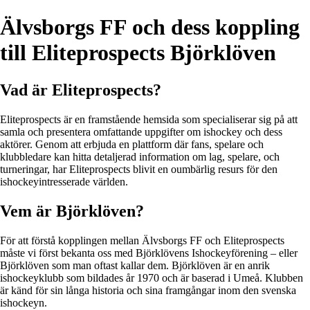
Älvsborgs FF och dess koppling
till Eliteprospects Björklöven
Vad är Eliteprospects?
Eliteprospects är en framstående hemsida som specialiserar sig på att
samla och presentera omfattande uppgifter om ishockey och dess
aktörer. Genom att erbjuda en plattform där fans, spelare och
klubbledare kan hitta detaljerad information om lag, spelare, och
turneringar, har Eliteprospects blivit en oumbärlig resurs för den
ishockeyintresserade världen.
Vem är Björklöven?
För att förstå kopplingen mellan Älvsborgs FF och Eliteprospects
måste vi först bekanta oss med Björklövens Ishockeyförening – eller
Björklöven som man oftast kallar dem. Björklöven är en anrik
ishockeyklubb som bildades år 1970 och är baserad i Umeå. Klubben
är känd för sin långa historia och sina framgångar inom den svenska
ishockeyn.