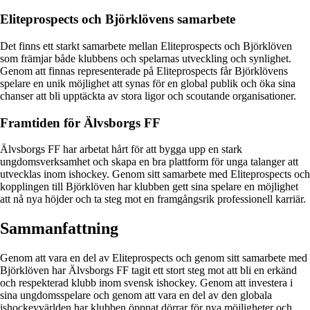
Eliteprospects och Björklövens samarbete
Det finns ett starkt samarbete mellan Eliteprospects och Björklöven
som främjar både klubbens och spelarnas utveckling och synlighet.
Genom att finnas representerade på Eliteprospects får Björklövens
spelare en unik möjlighet att synas för en global publik och öka sina
chanser att bli upptäckta av stora ligor och scoutande organisationer.
Framtiden för Älvsborgs FF
Älvsborgs FF har arbetat hårt för att bygga upp en stark
ungdomsverksamhet och skapa en bra plattform för unga talanger att
utvecklas inom ishockey. Genom sitt samarbete med Eliteprospects och
kopplingen till Björklöven har klubben gett sina spelare en möjlighet
att nå nya höjder och ta steg mot en framgångsrik professionell karriär.
Sammanfattning
Genom att vara en del av Eliteprospects och genom sitt samarbete med
Björklöven har Älvsborgs FF tagit ett stort steg mot att bli en erkänd
och respekterad klubb inom svensk ishockey. Genom att investera i
sina ungdomsspelare och genom att vara en del av den globala
ishockeyvärlden har klubben öppnat dörrar för nya möjligheter och