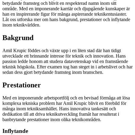
betydande framsteg och blivit en respekterad namn inom sitt
område. Med en imponerande karriär och djupgående kunskaper är
han en inspirerande figur för många aspirerande teknikentusiaster.
Låt oss utforska mer om hans bakgrund, prestationer och inflytande
inom teknikvärlden.
Bakgrund
Amil Krupic föddes och växte upp i en liten stad där han tidigt
utvecklade ett brinnande intresse för teknik och innovation. Hans
passion ledde honom att studera datavetenskap vid en framstående
teknisk högskola. Efter examen tog han steget in i arbetslivet och har
sedan dess gjort betydande framsteg inom branschen.
Prestationer
Med en imponerande arbetsportfölj och en bevisad förmåga att lösa
komplexa tekniska problem har Amil Krupic blivit en förebild för
många inom tekniksamhället. Hans innovativa tankesätt och
dedikation till att driva teknikutveckling framåt har resulterat i
banbrytande prestationer inom olika teknikområden.
Inflytande