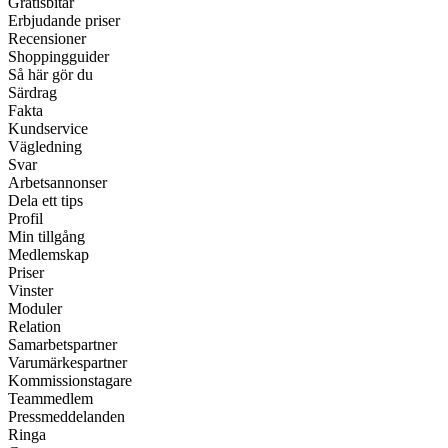
Gratisbitar
Erbjudande priser
Recensioner
Shoppingguider
Så här gör du
Särdrag
Fakta
Kundservice
Vägledning
Svar
Arbetsannonser
Dela ett tips
Profil
Min tillgång
Medlemskap
Priser
Vinster
Moduler
Relation
Samarbetspartner
Varumärkespartner
Kommissionstagare
Teammedlem
Pressmeddelanden
Ringa