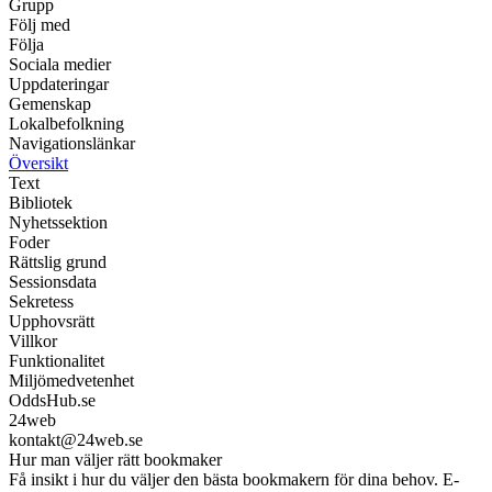
Grupp
Följ med
Följa
Sociala medier
Uppdateringar
Gemenskap
Lokalbefolkning
Navigationslänkar
Översikt
Text
Bibliotek
Nyhetssektion
Foder
Rättslig grund
Sessionsdata
Sekretess
Upphovsrätt
Villkor
Funktionalitet
Miljömedvetenhet
OddsHub.se
24web
kontakt@24web.se
Hur man väljer rätt bookmaker
Få insikt i hur du väljer den bästa bookmakern för dina behov. E-