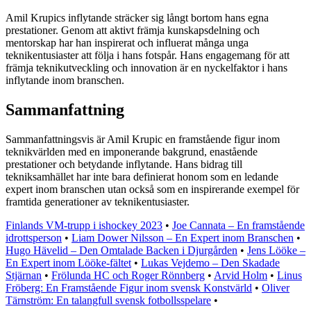
Amil Krupics inflytande sträcker sig långt bortom hans egna
prestationer. Genom att aktivt främja kunskapsdelning och
mentorskap har han inspirerat och influerat många unga
teknikentusiaster att följa i hans fotspår. Hans engagemang för att
främja teknikutveckling och innovation är en nyckelfaktor i hans
inflytande inom branschen.
Sammanfattning
Sammanfattningsvis är Amil Krupic en framstående figur inom
teknikvärlden med en imponerande bakgrund, enastående
prestationer och betydande inflytande. Hans bidrag till
tekniksamhället har inte bara definierat honom som en ledande
expert inom branschen utan också som en inspirerande exempel för
framtida generationer av teknikentusiaster.
Finlands VM-trupp i ishockey 2023
•
Joe Cannata – En framstående
idrottsperson
•
Liam Dower Nilsson – En Expert inom Branschen
•
Hugo Hävelid – Den Omtalade Backen i Djurgården
•
Jens Lööke –
En Expert inom Lööke-fältet
•
Lukas Vejdemo – Den Skadade
Stjärnan
•
Frölunda HC och Roger Rönnberg
•
Arvid Holm
•
Linus
Fröberg: En Framstående Figur inom svensk Konstvärld
•
Oliver
Tärnström: En talangfull svensk fotbollsspelare
•