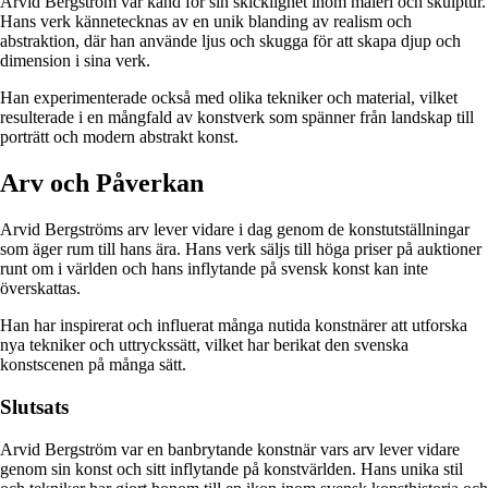
Arvid Bergström var känd för sin skicklighet inom måleri och skulptur.
Hans verk kännetecknas av en unik blanding av realism och
abstraktion, där han använde ljus och skugga för att skapa djup och
dimension i sina verk.
Han experimenterade också med olika tekniker och material, vilket
resulterade i en mångfald av konstverk som spänner från landskap till
porträtt och modern abstrakt konst.
Arv och Påverkan
Arvid Bergströms arv lever vidare i dag genom de konstutställningar
som äger rum till hans ära. Hans verk säljs till höga priser på auktioner
runt om i världen och hans inflytande på svensk konst kan inte
överskattas.
Han har inspirerat och influerat många nutida konstnärer att utforska
nya tekniker och uttryckssätt, vilket har berikat den svenska
konstscenen på många sätt.
Slutsats
Arvid Bergström var en banbrytande konstnär vars arv lever vidare
genom sin konst och sitt inflytande på konstvärlden. Hans unika stil