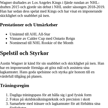
Wagner draftades av Los Angeles Kings i fjärde rundan av NHL-
draften 2015 och gjorde sin debut i NHL under säsongen 2018-2019.
Han har sedan dess spelat med Kings och har visat en imponerande
skicklighet och snabbhet på isen.
Prestationer och Utmärkelser
Utnämnd till AHL All-Star
Vinnare av Calder Cup med Ontario Reign
Nominerad till NHL Rookie of the Month
Spelstil och Styrkor
Austin Wagner är känd för sin snabbhet och skicklighet på isen. Han
har en imponerande förmåga att göra mål och assistera sina
lagkamrater. Hans goda spelsinne och styrka gör honom till en
värdefull tillgång på planen.
Träningsregim
Dagliga träningspass för att hålla sig i god fysisk form
Fokus på skridskoåkningsteknik och precision i skott
Samarbete med tränare och lagkamrater för att förbättra sina
färdigheter