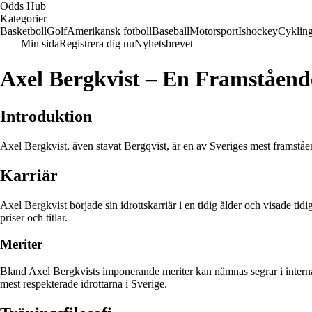
Odds Hub
Kategorier
Basketboll
Golf
Amerikansk fotboll
Baseball
Motorsport
Ishockey
Cyklin
Min sida
Registrera dig nu
Nyhetsbrevet
Axel Bergkvist – En Framstående
Introduktion
Axel Bergkvist, även stavat Bergqvist, är en av Sveriges mest framståen
Karriär
Axel Bergkvist började sin idrottskarriär i en tidig ålder och visade tidi
priser och titlar.
Meriter
Bland Axel Bergkvists imponerande meriter kan nämnas segrar i internat
mest respekterade idrottarna i Sverige.