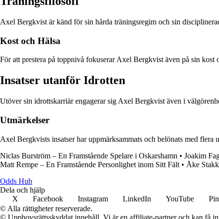
Träningsfilosofi
Axel Bergkvist är känd för sin hårda träningsregim och sin disciplinerade 
Kost och Hälsa
För att prestera på toppnivå fokuserar Axel Bergkvist även på sin kost o
Insatser utanför Idrotten
Utöver sin idrottskarriär engagerar sig Axel Bergkvist även i välgörenhets
Utmärkelser
Axel Bergkvists insatser har uppmärksammats och belönats med flera utm
Niclas Burström – En Framstående Spelare i Oskarshamn
•
Joakim Fag
Matt Rempe – En Framstående Personlighet inom Sitt Fält
•
Åke Stakk
Odds Hub
Dela och hjälp
X
Facebook
Instagram
LinkedIn
YouTube
Pin
© Alla rättigheter reserverade.
© Upphovsrättsskyddat innehåll. Vi är en affiliate-partner och kan få i