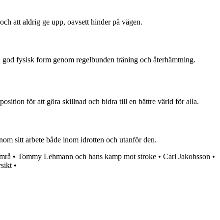
g och att aldrig ge upp, oavsett hinder på vägen.
ig i god fysisk form genom regelbunden träning och återhämtning.
tion för att göra skillnad och bidra till en bättre värld för alla.
nom sitt arbete både inom idrotten och utanför den.
imrå
•
Tommy Lehmann och hans kamp mot stroke
•
Carl Jakobsson
•
sikt
•