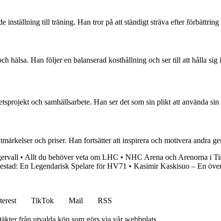
inställning till träning. Han tror på att ständigt sträva efter förbättrin
ch hälsa. Han följer en balanserad kosthållning och ser till att hålla s
projekt och samhällsarbete. Han ser det som sin plikt att använda sin posi
ärkelser och priser. Han fortsätter att inspirera och motivera andra ge
ervall
•
Allt du behöver veta om LHC
•
NHC Arena och Arenorna i T
estad: En Legendarisk Spelare för HV71
•
Kasimir Kaskisuo – En över
terest
TikTok
Mail
RSS
ntäkter från utvalda köp som görs via vår webbplats.