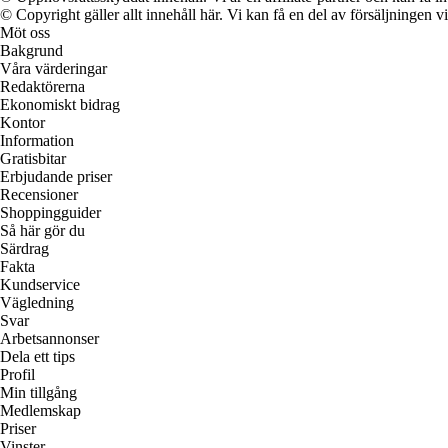
© Copyright gäller allt innehåll här. Vi kan få en del av försäljningen v
Möt oss
Bakgrund
Våra värderingar
Redaktörerna
Ekonomiskt bidrag
Kontor
Information
Gratisbitar
Erbjudande priser
Recensioner
Shoppingguider
Så här gör du
Särdrag
Fakta
Kundservice
Vägledning
Svar
Arbetsannonser
Dela ett tips
Profil
Min tillgång
Medlemskap
Priser
Vinster