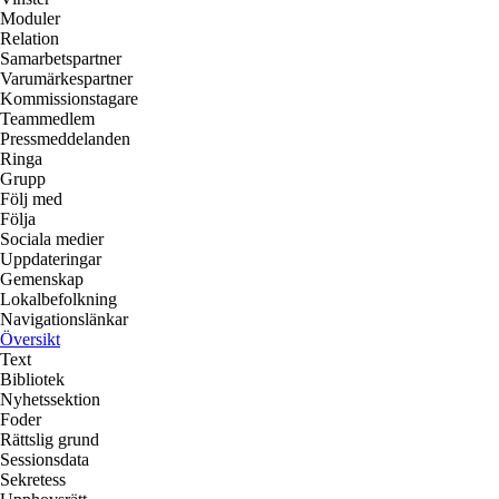
Moduler
Relation
Samarbetspartner
Varumärkespartner
Kommissionstagare
Teammedlem
Pressmeddelanden
Ringa
Grupp
Följ med
Följa
Sociala medier
Uppdateringar
Gemenskap
Lokalbefolkning
Navigationslänkar
Översikt
Text
Bibliotek
Nyhetssektion
Foder
Rättslig grund
Sessionsdata
Sekretess