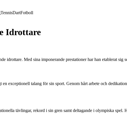
g
Tennis
Dart
Fotboll
 Idrottare
de idrottare. Med sina imponerande prestationer har han etablerat sig s
gt en exceptionell talang för sin sport. Genom hårt arbete och dedikation 
ionella tävlingar, rekord i sin gren samt deltagande i olympiska spel. 