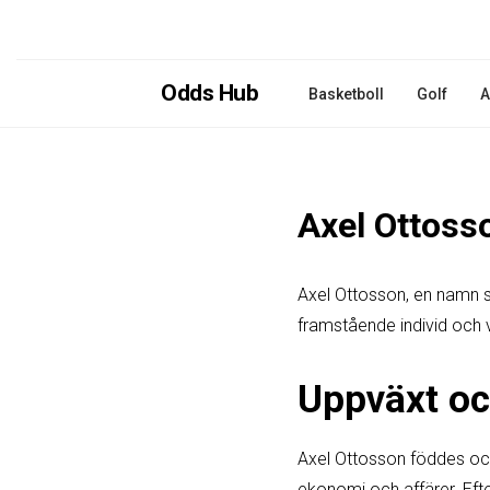
Odds Hub
Basketboll
Golf
A
Axel Ottoss
Axel Ottosson, en namn 
framstående individ och v
Uppväxt oc
Axel Ottosson föddes och 
ekonomi och affärer. Eft