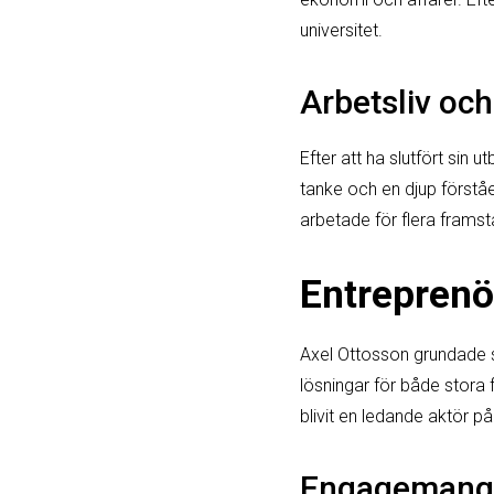
universitet.
Arbetsliv och
Efter att ha slutfört sin 
tanke och en djup först
arbetade för flera framstå
Entrepren
Axel Ottosson grundade 
lösningar för både stora f
blivit en ledande aktör 
Engagemang o