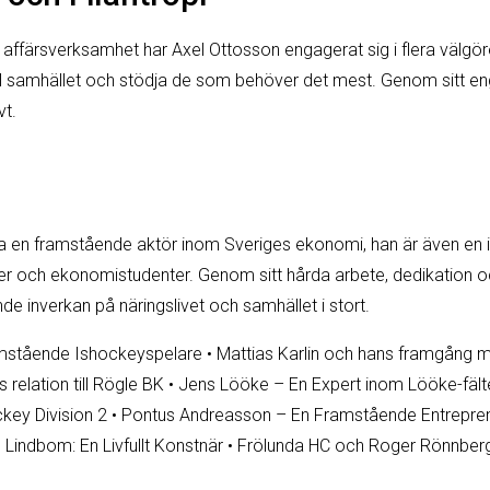
 affärsverksamhet har Axel Ottosson engagerat sig i flera välgör
a till samhället och stödja de som behöver det mest. Genom sitt
vt.
ra en framstående aktör inom Sveriges ekonomi, han är även en in
r och ekonomistudenter. Genom sitt hårda arbete, dedikation o
e inverkan på näringslivet och samhället i stort.
mstående Ishockeyspelare
•
Mattias Karlin och hans framgång
s relation till Rögle BK
•
Jens Lööke – En Expert inom Lööke-fält
ey Division 2
•
Pontus Andreasson – En Framstående Entrepre
l Lindbom: En Livfullt Konstnär
•
Frölunda HC och Roger Rönnber