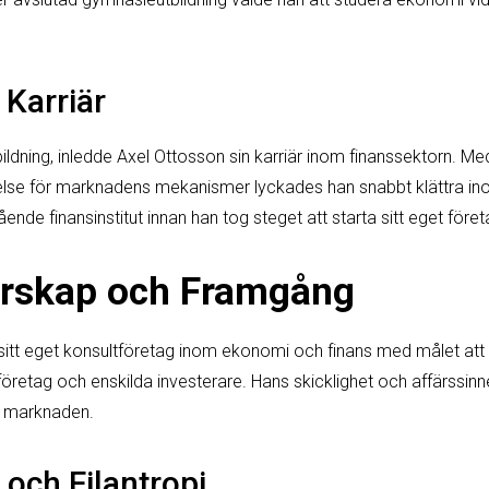
 Karriär
utbildning, inledde Axel Ottosson sin karriär inom finanssektorn. M
åelse för marknadens mekanismer lyckades han snabbt klättra i
ende finansinstitut innan han tog steget att starta sitt eget föret
örskap och Framgång
sitt eget konsultföretag inom ekonomi och finans med målet att
öretag och enskilda investerare. Hans skicklighet och affärssinne h
på marknaden.
ch Filantropi