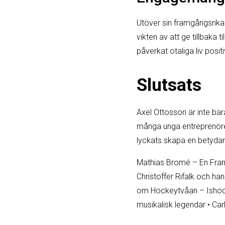
Utöver sin framgångsrika
vikten av att ge tillbak
påverkat otaliga liv positi
Slutsats
Axel Ottosson är inte ba
många unga entreprenöre
lyckats skapa en betydand
Mathias Bromé – En Fra
Christoffer Rifalk och han
om Hockeytvåan – Ishock
musikalisk legendar
•
Car