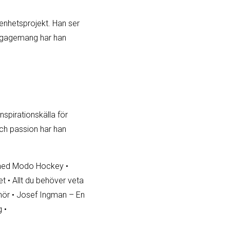
enhetsprojekt. Han ser
 engagemang har han
spirationskälla för
ch passion har han
 med Modo Hockey
•
et
•
Allt du behöver veta
nör
•
Josef Ingman – En
g
•