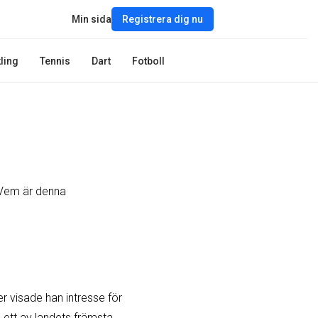
Min sida
Registrera dig nu
ling
Tennis
Dart
Fotboll
 Vem är denna
r visade han intresse för
 ett av landets främsta