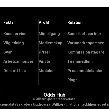
Fakta
Profil
Relation
Kundservice
Min tillgång
Samarbetspartner
Vägledning
Medlemskap
Varumärkespartner
Svar
Priser
Kommissionstagare
Arbetsannonser
Vinster
Teammedlem
Dela ett tips
Moduler
Pressmeddelanden
Ringa
Odds Hub
© Alla rättigheter reserverade.
sionsdata
Sekretess
Upphovsrätt
Villkor
Funktionalitet
Miljömedvete