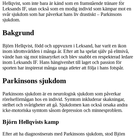
Hellqvist, som inte bara är känd som en framstående tränare för
Leksands IF, utan också som en modig individ som kämpar mot en
svår sjukdom som har påverkat hans liv drastiskt – Parkinsons
sjukdom.
Bakgrund
Björn Hellqvist, född och uppvuxen i Leksand, har varit en ikon
inom idrottsvärlden i många år. Efter att ha spelat själv på elitnivå,
vände han sig mot tränaryrket och blev snabbt en respekterad ledare
inom Leksands IF. Hans hängivenhet till laget och passion för
sporten har inspirerat många unga atleter att följa i hans fotspår.
Parkinsons sjukdom
Parkinsons sjukdom är en neurologisk sjukdom som påverkar
rörelseförmågan hos en individ. Symtom inkluderar skakningar,
stelhet och svårigheter att gå. Sjukdomen kan också orsaka andra
icke-motoriska symtom såsom depression och minnesproblem.
Björn Hellqvists kamp
Efter att ha diagnostiserats med Parkinsons sjukdom, stod Björn