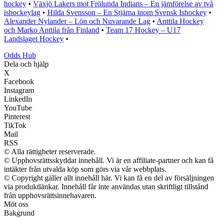
hockey
•
Växjö Lakers mot Frölunda Indians – En jämförelse av två
ishockeylag
•
Hilda Svensson – En Stjärna inom Svensk Ishockey
•
Alexander Nylander – Lön och Nuvarande Lag
•
Anttila Hockey
och Marko Anttila från Finland
•
Team 17 Hockey – U17
Landslaget Hockey
•
Odds Hub
Dela och hjälp
X
Facebook
Instagram
LinkedIn
YouTube
Pinterest
TikTok
Mail
RSS
© Alla rättigheter reserverade.
© Upphovsrättsskyddat innehåll. Vi är en affiliate-partner och kan få
intäkter från utvalda köp som görs via vår webbplats.
© Copyright gäller allt innehåll här. Vi kan få en del av försäljningen
via produktlänkar. Innehåll får inte användas utan skriftligt tillstånd
från upphovsrättsinnehavaren.
Möt oss
Bakgrund