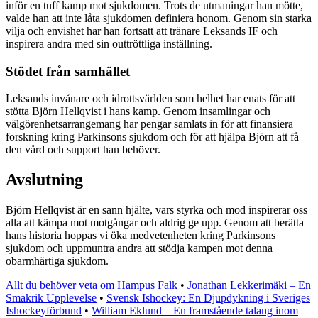
inför en tuff kamp mot sjukdomen. Trots de utmaningar han mötte,
valde han att inte låta sjukdomen definiera honom. Genom sin starka
vilja och envishet har han fortsatt att tränare Leksands IF och
inspirera andra med sin outtröttliga inställning.
Stödet från samhället
Leksands invånare och idrottsvärlden som helhet har enats för att
stötta Björn Hellqvist i hans kamp. Genom insamlingar och
välgörenhetsarrangemang har pengar samlats in för att finansiera
forskning kring Parkinsons sjukdom och för att hjälpa Björn att få
den vård och support han behöver.
Avslutning
Björn Hellqvist är en sann hjälte, vars styrka och mod inspirerar oss
alla att kämpa mot motgångar och aldrig ge upp. Genom att berätta
hans historia hoppas vi öka medvetenheten kring Parkinsons
sjukdom och uppmuntra andra att stödja kampen mot denna
obarmhärtiga sjukdom.
Allt du behöver veta om Hampus Falk
•
Jonathan Lekkerimäki – En
Smakrik Upplevelse
•
Svensk Ishockey: En Djupdykning i Sveriges
Ishockeyförbund
•
William Eklund – En framstående talang inom