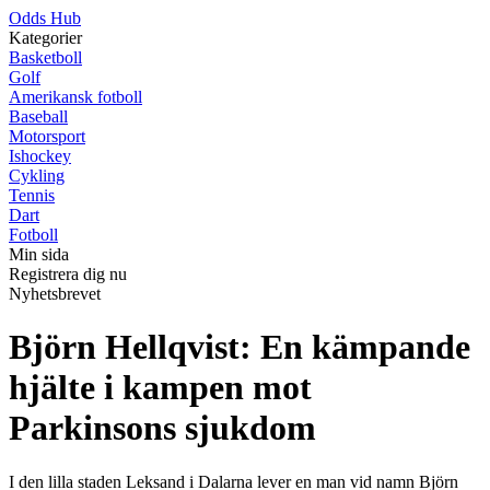
Odds Hub
Kategorier
Basketboll
Golf
Amerikansk fotboll
Baseball
Motorsport
Ishockey
Cykling
Tennis
Dart
Fotboll
Min sida
Registrera dig nu
Nyhetsbrevet
Björn Hellqvist: En kämpande
hjälte i kampen mot
Parkinsons sjukdom
I den lilla staden Leksand i Dalarna lever en man vid namn Björn