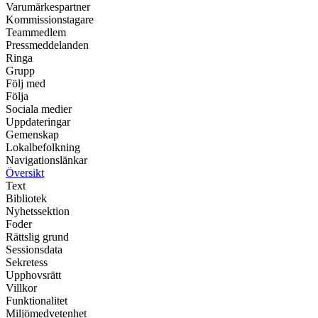
Varumärkespartner
Kommissionstagare
Teammedlem
Pressmeddelanden
Ringa
Grupp
Följ med
Följa
Sociala medier
Uppdateringar
Gemenskap
Lokalbefolkning
Navigationslänkar
Översikt
Text
Bibliotek
Nyhetssektion
Foder
Rättslig grund
Sessionsdata
Sekretess
Upphovsrätt
Villkor
Funktionalitet
Miljömedvetenhet