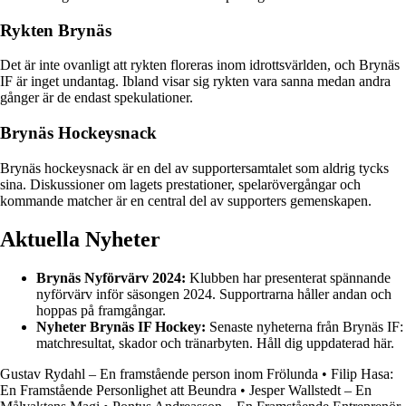
Rykten Brynäs
Det är inte ovanligt att rykten floreras inom idrottsvärlden, och Brynäs
IF är inget undantag. Ibland visar sig rykten vara sanna medan andra
gånger är de endast spekulationer.
Brynäs Hockeysnack
Brynäs hockeysnack är en del av supportersamtalet som aldrig tycks
sina. Diskussioner om lagets prestationer, spelarövergångar och
kommande matcher är en central del av supporters gemenskapen.
Aktuella Nyheter
Brynäs Nyförvärv 2024:
Klubben har presenterat spännande
nyförvärv inför säsongen 2024. Supportrarna håller andan och
hoppas på framgångar.
Nyheter Brynäs IF Hockey:
Senaste nyheterna från Brynäs IF:
matchresultat, skador och tränarbyten. Håll dig uppdaterad här.
Gustav Rydahl – En framstående person inom Frölunda
•
Filip Hasa:
En Framstående Personlighet att Beundra
•
Jesper Wallstedt – En