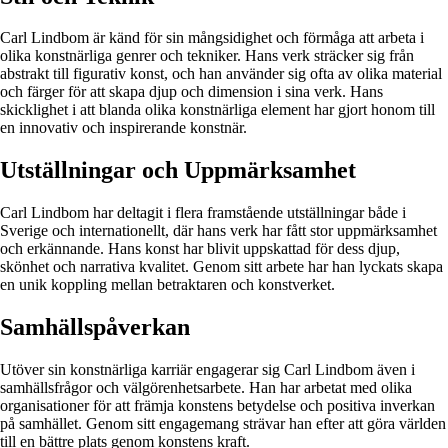
Carl Lindbom är känd för sin mångsidighet och förmåga att arbeta i
olika konstnärliga genrer och tekniker. Hans verk sträcker sig från
abstrakt till figurativ konst, och han använder sig ofta av olika material
och färger för att skapa djup och dimension i sina verk. Hans
skicklighet i att blanda olika konstnärliga element har gjort honom till
en innovativ och inspirerande konstnär.
Utställningar och Uppmärksamhet
Carl Lindbom har deltagit i flera framstående utställningar både i
Sverige och internationellt, där hans verk har fått stor uppmärksamhet
och erkännande. Hans konst har blivit uppskattad för dess djup,
skönhet och narrativa kvalitet. Genom sitt arbete har han lyckats skapa
en unik koppling mellan betraktaren och konstverket.
Samhällspåverkan
Utöver sin konstnärliga karriär engagerar sig Carl Lindbom även i
samhällsfrågor och välgörenhetsarbete. Han har arbetat med olika
organisationer för att främja konstens betydelse och positiva inverkan
på samhället. Genom sitt engagemang strävar han efter att göra världen
till en bättre plats genom konstens kraft.