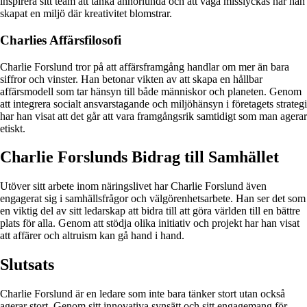
inspirera sitt team att tänka annorlunda och att våga misslyckas har han
skapat en miljö där kreativitet blomstrar.
Charlies Affärsfilosofi
Charlie Forslund tror på att affärsframgång handlar om mer än bara
siffror och vinster. Han betonar vikten av att skapa en hållbar
affärsmodell som tar hänsyn till både människor och planeten. Genom
att integrera socialt ansvarstagande och miljöhänsyn i företagets strategi
har han visat att det går att vara framgångsrik samtidigt som man agerar
etiskt.
Charlie Forslunds Bidrag till Samhället
Utöver sitt arbete inom näringslivet har Charlie Forslund även
engagerat sig i samhällsfrågor och välgörenhetsarbete. Han ser det som
en viktig del av sitt ledarskap att bidra till att göra världen till en bättre
plats för alla. Genom att stödja olika initiativ och projekt har han visat
att affärer och altruism kan gå hand i hand.
Slutsats
Charlie Forslund är en ledare som inte bara tänker stort utan också
agerar stort. Genom sitt innovativa synsätt och sitt engagemang för