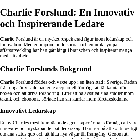
Charlie Forslund: En Innovativ
och Inspirerande Ledare
Charlie Forslund är en mycket respekterad figur inom ledarskap och
Innovation. Med en imponerande karriär och en unik syn på
affärsutveckling har han gått långt i branschen och inspirerat många
med sitt arbete.
Charlie Forslunds Bakgrund
Charlie Forslund föddes och växte upp i en liten stad i Sverige. Redan
från unga år visade han en exceptionell förmåga att tänka utanför
boxen och att driva förändring. Efter att ha avslutat sina studier inom
teknik och ekonomi, började han sin karriär inom företagsledning.
Innovativt Ledarskap
En av Charlies mest framträdande egenskaper är hans förmåga att vara
innovativ och nyskapande i sitt ledarskap. Han tror på att kontinuerligt
utmana status quo och att hitta nya vägar till framgång. Genom att