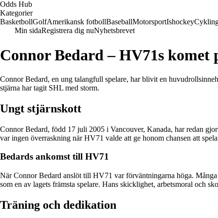
Odds Hub
Kategorier
Basketboll
Golf
Amerikansk fotboll
Baseball
Motorsport
Ishockey
Cyklin
Min sida
Registrera dig nu
Nyhetsbrevet
Connor Bedard – HV71s komet p
Connor Bedard, en ung talangfull spelare, har blivit en huvudrollsinne
stjärna har tagit SHL med storm.
Ungt stjärnskott
Connor Bedard, född 17 juli 2005 i Vancouver, Kanada, har redan gjort 
var ingen överraskning när HV71 valde att ge honom chansen att spela
Bedards ankomst till HV71
När Connor Bedard anslöt till HV71 var förväntningarna höga. Många va
som en av lagets främsta spelare. Hans skicklighet, arbetsmoral och sk
Träning och dedikation