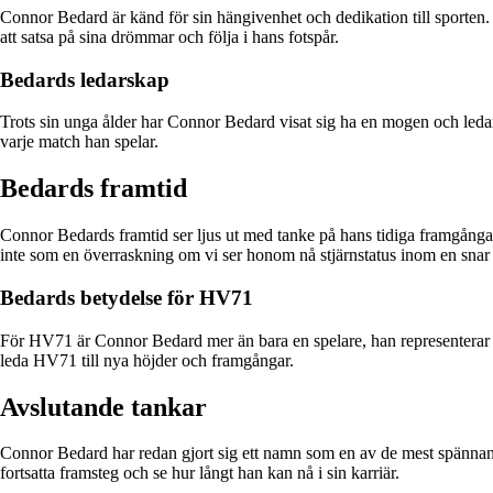
Connor Bedard är känd för sin hängivenhet och dedikation till sporten. Ha
att satsa på sina drömmar och följa i hans fotspår.
Bedards ledarskap
Trots sin unga ålder har Connor Bedard visat sig ha en mogen och leda
varje match han spelar.
Bedards framtid
Connor Bedards framtid ser ljus ut med tanke på hans tidiga framgångar
inte som en överraskning om vi ser honom nå stjärnstatus inom en snar 
Bedards betydelse för HV71
För HV71 är Connor Bedard mer än bara en spelare, han representerar e
leda HV71 till nya höjder och framgångar.
Avslutande tankar
Connor Bedard har redan gjort sig ett namn som en av de mest spännand
fortsatta framsteg och se hur långt han kan nå i sin karriär.