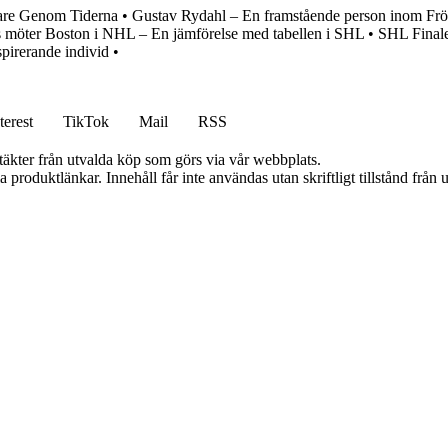
lare Genom Tiderna
•
Gustav Rydahl – En framstående person inom Fr
s möter Boston i NHL – En jämförelse med tabellen i SHL
•
SHL Finale
pirerande individ
•
terest
TikTok
Mail
RSS
ntäkter från utvalda köp som görs via vår webbplats.
ia produktlänkar. Innehåll får inte användas utan skriftligt tillstånd frå