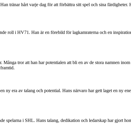
n tränar hårt varje dag för att förbättra sitt spel och sina färdigheter.
nde roll i HV71. Han är en förebild för lagkamraterna och en inspirat
. Många tror att han har potentialen att bli en av de stora namnen ino
framtid.
n ny era av talang och potential. Hans närvaro har gett laget en ny en
e spelarna i SHL. Hans talang, dedikation och ledarskap har gjort hono