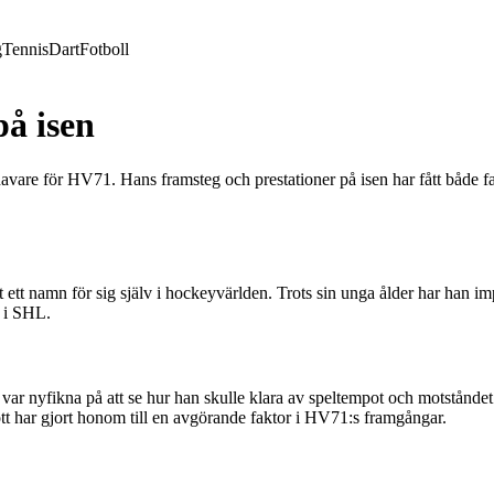
g
Tennis
Dart
Fotboll
å isen
havare för HV71. Hans framsteg och prestationer på isen har fått både f
ett namn för sig själv i hockeyvärlden. Trots sin unga ålder har han im
 i SHL.
r nyfikna på att se hur han skulle klara av speltempot och motståndet 
ott har gjort honom till en avgörande faktor i HV71:s framgångar.