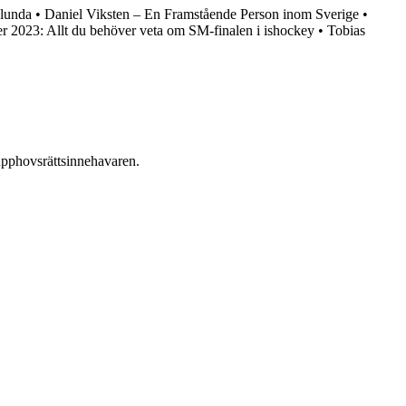
ölunda
•
Daniel Viksten – En Framstående Person inom Sverige
•
r 2023: Allt du behöver veta om SM-finalen i ishockey
•
Tobias
n upphovsrättsinnehavaren.