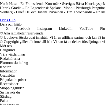
Noah Hasa – En Framstående Konstnär
•
Sveriges Bästa Ishockeyspe
Henrik Gradin – En Legendarisk Spelare i Modo
•
Pittsburgh Penguin
Winberg
•
Luleå HF och Juhani Tyrväinen
•
Tim Theocharidis – En ins
Odds Hub
Dela och hjälp
X
Facebook
Instagram
LinkedIn
YouTube
Pin
© Alla rättigheter reserverade.
© Upphovsrättsskyddat innehåll. Vi är en affiliate-partner och kan få i
© Copyright gäller allt innehåll här. Vi kan få en del av försäljningen v
Möt oss
Bakgrund
Våra värderingar
Redaktörerna
Ekonomiskt bidrag
Kontor
Information
Gratisbitar
Erbjudande priser
Recensioner
Shoppingguider
Så här gör du
Särdrag
Fakta
Kundservice