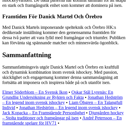
ishockeyvärlden. De båda parterna har kommit samman för att skapa
en stark och framgångsrik enhet som kommer att dominera på isen.
Framtiden För Danick Martel Och Örebro
Med Danick Martels imponerande spelteknik och Örebro HK:s
dedikerade inställning kommer den gemensamma framtiden för
dessa två parter att vara fylld med framgångar och triumfer. Publiken
kan förvänta sig spännande matcher och minnesvärda ögonblick.
Sammanfattning
Sammanfattningsvis utgör Danick Martel och Örebro en kraftfull
och dynamisk kombination inom svensk ishockey. Med passion,
skicklighet och engagemang kommer denna sammanslagning att
fortsätta att imponera och inspirera både på och utanför isen.
Elmer Söderblom – En Svensk Ikon
•
Oskar Stål Lyrenäs: En
Grundlig Undersökning av Rykten och Fakta
•
Jonathan Hedström
– En legend inom svensk ishockey
•
Liam Öhgren – En Talangfull
Individ
•
Jonathan Hedström – En legend inom svensk ishockey
•
Jack Kopacka – En Framstående Personlighet
•
Djurgården hockey
– Stolta traditioner och framgångar på isen
•
André Petersson – En
framstående spelare för HV71
•