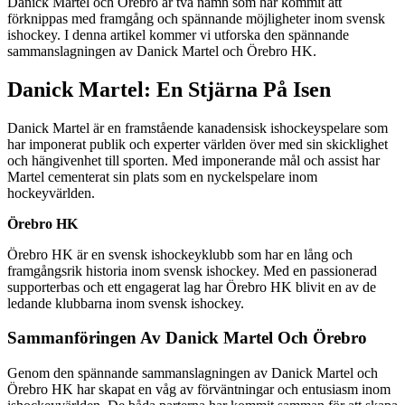
Danick Martel och Örebro är två namn som har kommit att
förknippas med framgång och spännande möjligheter inom svensk
ishockey. I denna artikel kommer vi utforska den spännande
sammanslagningen av Danick Martel och Örebro HK.
Danick Martel: En Stjärna På Isen
Danick Martel är en framstående kanadensisk ishockeyspelare som
har imponerat publik och experter världen över med sin skicklighet
och hängivenhet till sporten. Med imponerande mål och assist har
Martel cementerat sin plats som en nyckelspelare inom
hockeyvärlden.
Örebro HK
Örebro HK är en svensk ishockeyklubb som har en lång och
framgångsrik historia inom svensk ishockey. Med en passionerad
supporterbas och ett engagerat lag har Örebro HK blivit en av de
ledande klubbarna inom svensk ishockey.
Sammanföringen Av Danick Martel Och Örebro
Genom den spännande sammanslagningen av Danick Martel och
Örebro HK har skapat en våg av förväntningar och entusiasm inom