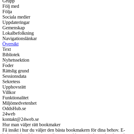
Grupp
Följ med
Följa
Sociala medier
Uppdateringar
Gemenskap
Lokalbefolkning
Navigationslänkar
Översikt
Text
Bibliotek
Nyhetssektion
Foder
Rättslig grund
Sessionsdata
Sekretess
Upphovsrätt
Villkor
Funktionalitet
Miljömedvetenhet
OddsHub.se
24web
kontakt@24web.se
Hur man väljer rätt bookmaker
Få insikt i hur du väljer den bästa bookmakern för dina behov. E-