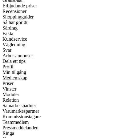
Gratisbitar
Erbjudande priser
Recensioner
Shoppingguider
Så här gör du
Särdrag
Fakta
Kundservice
Vägledning
Svar
Arbetsannonser
Dela ett tips
Profil
Min tillgång
Medlemskap
Priser
Vinster
Moduler
Relation
Samarbetspartner
Varumärkespartner
Kommissionstagare
Teammedlem
Pressmeddelanden
Ringa