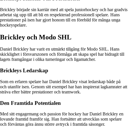
Brickley började sin karriär med att spela juniorhockey och har gradvis
arbetat sig upp till att bli en respekterad professionell spelare. Hans
prestationer på isen har gjort honom till en förebild för många unga
hockeyspelare.
Brickley och Modo SHL
Daniel Brickley har varit en utmärkt tillgång för Modo SHL. Hans
skicklighet i försvarszonen och förmåga att skapa spel har bidragit till
lagets framgångar i olika turneringar och ligamatcher.
Brickleys Ledarskap
Som en erfaren spelare har Daniel Brickley visat ledarskap både på
och utanför isen. Genom sitt exempel har han inspirerat lagkamrater att
sträva efter bättre prestationer och teamwork.
Den Framtida Potentialen
Med sitt engagemang och passion för hockey har Daniel Brickley en
lovande framtid framför sig. Han fortsätter att utvecklas som spelare
och förväntas göra ännu större avtryck i framtida säsonger.