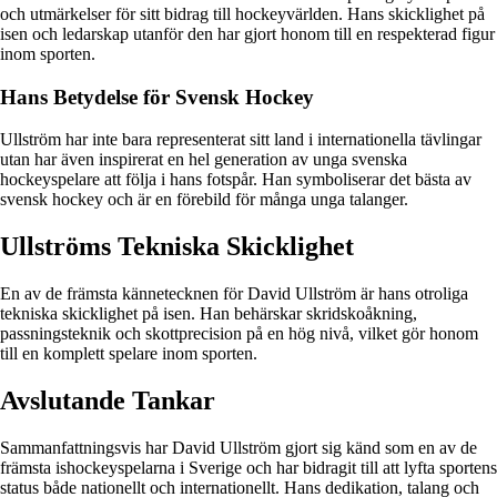
och utmärkelser för sitt bidrag till hockeyvärlden. Hans skicklighet på
isen och ledarskap utanför den har gjort honom till en respekterad figur
inom sporten.
Hans Betydelse för Svensk Hockey
Ullström har inte bara representerat sitt land i internationella tävlingar
utan har även inspirerat en hel generation av unga svenska
hockeyspelare att följa i hans fotspår. Han symboliserar det bästa av
svensk hockey och är en förebild för många unga talanger.
Ullströms Tekniska Skicklighet
En av de främsta kännetecknen för David Ullström är hans otroliga
tekniska skicklighet på isen. Han behärskar skridskoåkning,
passningsteknik och skottprecision på en hög nivå, vilket gör honom
till en komplett spelare inom sporten.
Avslutande Tankar
Sammanfattningsvis har David Ullström gjort sig känd som en av de
främsta ishockeyspelarna i Sverige och har bidragit till att lyfta sportens
status både nationellt och internationellt. Hans dedikation, talang och