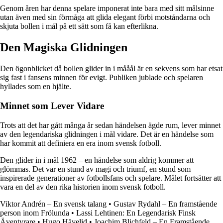
Genom åren har denna spelare imponerat inte bara med sitt målsinne
utan även med sin förmåga att glida elegant förbi motståndarna och
skjuta bollen i mål på ett sätt som få kan efterlikna.
Den Magiska Glidningen
Den ögonblicket då bollen glider in i mååål är en sekvens som har etsat
sig fast i fansens minnen för evigt. Publiken jublade och spelaren
hyllades som en hjälte.
Minnet som Lever Vidare
Trots att det har gått många år sedan händelsen ägde rum, lever minnet
av den legendariska glidningen i mål vidare. Det är en händelse som
har kommit att definiera en era inom svensk fotboll.
Den glider in i mål 1962 – en händelse som aldrig kommer att
glömmas. Det var en stund av magi och triumf, en stund som
inspirerade generationer av fotbollsfans och spelare. Målet fortsätter att
vara en del av den rika historien inom svensk fotboll.
Viktor Andrén – En svensk talang
•
Gustav Rydahl – En framstående
person inom Frölunda
•
Lassi Lehtinen: En Legendarisk Finsk
Äventyrare
•
Hugo Hävelid
•
Joachim Blichfeld – En Framstående