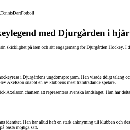
g
Tennis
Dart
Fotboll
keylegend med Djurgården i hjär
in skicklighet på isen och sitt engagemang för Djurgården Hockey. I de
ockeyresa i Djurgårdens ungdomsprogram. Han visade tidigt talang och
blev Axelsson snabbt en av klubbens mest framträdande spelare.
ck Axelsson chansen att representera svenska landslaget. Han har deltagit
s identitet. Han har alltid haft en stark anknytning till klubben och des
 på bästa möjliga sätt.