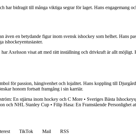
h har bidragit till många viktiga segrar för laget. Hans engagemang oc
an även en betydande figur inom svensk ishockey som helhet. Hans pass
ga ishockeyentusiaster.
 har Axelsson visat att med rätt inställning och drivkraft är allt möjlig
mbol för passion, hängivenhet och lojalitet. Hans koppling till Djurgår
nskar honom fortsatt framgång i sin karriär.
rström: En stjärna inom hockey och C More
•
Sveriges Bästa Ishockey
mon och NHL Stanley Cup
•
Filip Hasa: En Framstående Personlighet a
terest
TikTok
Mail
RSS