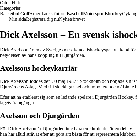
Odds Hub
Kategorier
Basketboll
Golf
Amerikansk fotboll
Baseball
Motorsport
Ishockey
Cyklin
Min sida
Registrera dig nu
Nyhetsbrevet
Dick Axelsson – En svensk ishoc
Dick Axelsson är en av Sveriges mest kända ishockeyspelare, känd för s
betydelsen av hans koppling till Djurgården.
Axelssons hockeykarriär
Dick Axelsson föddes den 30 maj 1987 i Stockholm och började sin ish
Djurgårdens A-lag. Med sitt skickliga spel och imponerande målsinne 
Efter att ha etablerat sig som en ledande spelare i Djurgården Hockey, fi
lagets framgångar.
Axelsson och Djurgården
För Dick Axelsson är Djurgården inte bara en klubb, det är en del av han
han har alltid strävat efter att göra sitt bästa för att representera klubben