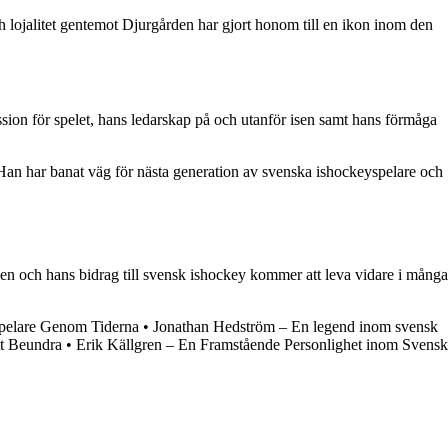
h lojalitet gentemot Djurgården har gjort honom till en ikon inom den
ion för spelet, hans ledarskap på och utanför isen samt hans förmåga
t. Han har banat väg för nästa generation av svenska ishockeyspelare och
den och hans bidrag till svensk ishockey kommer att leva vidare i många
spelare Genom Tiderna
•
Jonathan Hedström – En legend inom svensk
tt Beundra
•
Erik Källgren – En Framstående Personlighet inom Svensk