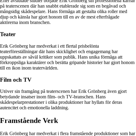
Efter avslutade studier började Erik Grönberg sin professionella karriär
på teaterscenen där han snabbt etablerade sig som en begåvad och
mångsidig skådespelare. Hans förmåga att gestalta olika roller med
djup och känsla har gjort honom till en av de mest efterfrågade
aktörerna inom branschen.
Teater
Erik Grönberg har medverkat i ett flertal prisbelönta
teaterföreställningar där hans skicklighet och engagemang har
uppskattats av såväl kritiker som publik. Hans unika förmåga att
förkroppsliga karaktärer och berätta gripande historier har gjort honom
till en ikon inom teatervärlden.
Film och TV
Utöver sin framgång på teaterscenen har Erik Grönberg även gjort
betydande insatser inom film- och TV-branschen. Hans
skådespelarprestationer i olika produktioner har hyllats för deras
autencitet och emotionella laddning.
Framstående Verk
Erik Grönberg har medverkat i flera framstående produktioner som har