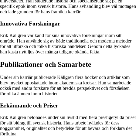
universitetet. Han studerade historia och specialiserade sig på en
specifik epok inom svensk historia. Hans avhandling blev väl mottagen
och lade grunden för hans framtida karriär.
Innovativa Forskningar
Erik Källgren var känd för sina innovativa forskningar inom sitt
område. Han använde sig av både traditionella och moderna metoder
för att utforska och tolka historiska händelser. Genom detta lyckades
han kasta nytt ljus över många tidigare okända fakta.
Publikationer och Samarbete
Under sin karriär publicerade Källgren flera böcker och artiklar som
blev mycket uppskattade inom akademiska kretsar. Han samarbetade
också med andra forskare för att bredda perspektivet och förståelsen
för olika ämnen inom historien.
Erkännande och Priser
Erik Källgren belönades under sin livstid med flera prestigefyllda priser
för sitt bidrag till svensk historia. Hans arbete hyllades för dess
noggrannhet, originalitet och betydelse för att bevara och förklara det
förflutna.