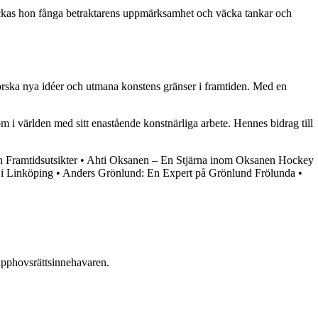
 lyckas hon fånga betraktarens uppmärksamhet och väcka tankar och
tforska nya idéer och utmana konstens gränser i framtiden. Med en
m i världen med sitt enastående konstnärliga arbete. Hennes bidrag till
Framtidsutsikter
•
Ahti Oksanen – En Stjärna inom Oksanen Hockey
e i Linköping
•
Anders Grönlund: En Expert på Grönlund Frölunda
•
n upphovsrättsinnehavaren.