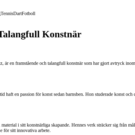
g
Tennis
Dart
Fotboll
Talangfull Konstnär
 är en framstående och talangfull konstnär som har gjort avtryck inom
tid haft en passion för konst sedan barnsben. Hon studerade konst och 
.
aterial i sitt konstnärliga skapande. Hennes verk sträcker sig från mål
e för sitt innovativa arbete.