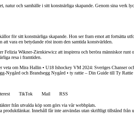
tet, natur och samhälle i sitt konstnärliga skapande. Genom sina verk
källor för sitt konstnärliga skapande. Hon ser fram emot att fortsätta u
on att vara en betydande röst inom den samtida konstvärlden.
ter Felizia Wikner-Zienkiewicz att inspirera och beröra människor runt o
rliga resa i framtiden.
r veta om Mira Hallin
•
U18 Ishockey VM 2024: Sveriges Chanser och 
egg-Nygård och Brandsegg Nygård
•
ty rattie – Din Guide till Ty Ratti
terest
TikTok
Mail
RSS
ntäkter från utvalda köp som görs via vår webbplats.
ia produktlänkar. Innehåll får inte användas utan skriftligt tillstånd frå