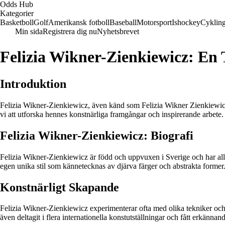
Odds Hub
Kategorier
Basketboll
Golf
Amerikansk fotboll
Baseball
Motorsport
Ishockey
Cyklin
Min sida
Registrera dig nu
Nyhetsbrevet
Felizia Wikner-Zienkiewicz: En 
Introduktion
Felizia Wikner-Zienkiewicz, även känd som Felizia Wikner Zienkiewicz,
vi att utforska hennes konstnärliga framgångar och inspirerande arbete.
Felizia Wikner-Zienkiewicz: Biografi
Felizia Wikner-Zienkiewicz är född och uppvuxen i Sverige och har all
egen unika stil som kännetecknas av djärva färger och abstrakta former
Konstnärligt Skapande
Felizia Wikner-Zienkiewicz experimenterar ofta med olika tekniker och m
även deltagit i flera internationella konstutställningar och fått erkännand