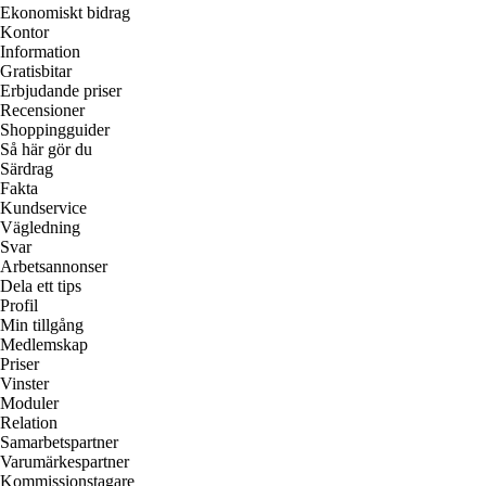
Ekonomiskt bidrag
Kontor
Information
Gratisbitar
Erbjudande priser
Recensioner
Shoppingguider
Så här gör du
Särdrag
Fakta
Kundservice
Vägledning
Svar
Arbetsannonser
Dela ett tips
Profil
Min tillgång
Medlemskap
Priser
Vinster
Moduler
Relation
Samarbetspartner
Varumärkespartner
Kommissionstagare