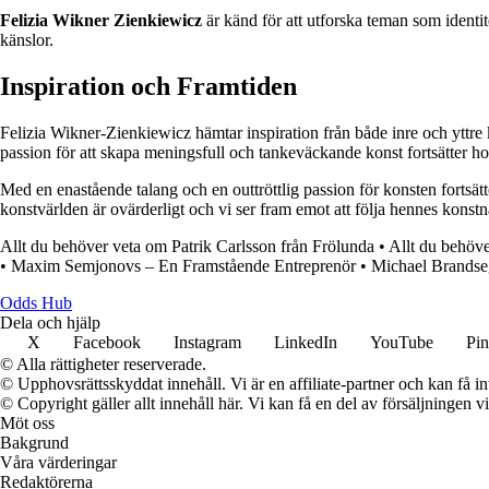
Felizia Wikner Zienkiewicz
är känd för att utforska teman som identi
känslor.
Inspiration och Framtiden
Felizia Wikner-Zienkiewicz hämtar inspiration från både inre och yttre 
passion för att skapa meningsfull och tankeväckande konst fortsätter h
Med en enastående talang och en outtröttlig passion för konsten fortsät
konstvärlden är ovärderligt och vi ser fram emot att följa hennes konstnä
Allt du behöver veta om Patrik Carlsson från Frölunda
•
Allt du behöve
•
Maxim Semjonovs – En Framstående Entreprenör
•
Michael Brands
Odds Hub
Dela och hjälp
X
Facebook
Instagram
LinkedIn
YouTube
Pin
© Alla rättigheter reserverade.
© Upphovsrättsskyddat innehåll. Vi är en affiliate-partner och kan få i
© Copyright gäller allt innehåll här. Vi kan få en del av försäljningen v
Möt oss
Bakgrund
Våra värderingar
Redaktörerna