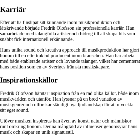
Karriär
Efter att ha finslipat sitt kunnande inom musikproduktion och
låtskrivande började Fredrik Olofsson sin professionella karriär. Han
samarbetade med talangfulla artister och bidrog till att skapa hits som
snabbt fick internationell erkännande.
Hans unika sound och kreativa approach till musikproduktion har gjort
honom till en eftertraktad producent inom branschen. Han har arbetat
med både etablerade artister och lovande talanger, vilket har cementerat
hans position som en av Sveriges främsta musikskapare.
Inspirationskällor
Fredrik Olofsson hämtar inspiration från en rad olika källor, både inom
musikvärlden och utanför. Han lyssnar på en bred variation av
musikgenrer och utforskar ständigt nya ljudlandskap för att utveckla
sitt eget sound.
Utöver musiken inspireras han även av konst, natur och människor
runt omkring honom. Denna mångfald av influenser genomsyrar hans
musik och skapar en unik signaturstil.