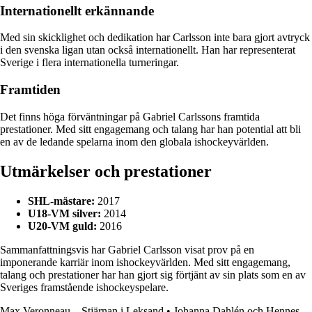
Internationellt erkännande
Med sin skicklighet och dedikation har Carlsson inte bara gjort avtryck
i den svenska ligan utan också internationellt. Han har representerat
Sverige i flera internationella turneringar.
Framtiden
Det finns höga förväntningar på Gabriel Carlssons framtida
prestationer. Med sitt engagemang och talang har han potential att bli
en av de ledande spelarna inom den globala ishockeyvärlden.
Utmärkelser och prestationer
SHL-mästare:
2017
U18-VM silver:
2014
U20-VM guld:
2016
Sammanfattningsvis har Gabriel Carlsson visat prov på en
imponerande karriär inom ishockeyvärlden. Med sitt engagemang,
talang och prestationer har han gjort sig förtjänt av sin plats som en av
Sveriges framstående ishockeyspelare.
Max Veronneau – Stjärnan i Leksand
•
Johanna Dahlén och Hennes