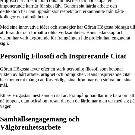
Högosta har arbetat inom olika branscher och har skapat en
imponerande karriär för sig själv. Genom sitt hårda arbete och
dedikation har han uppnått stor respekt och erkännande från både
kollegor och allmänheten.
Med sina innovativa idéer och strategier har Göran Högosta bidragit till
att förändra och förbättra olika verksamheter. Hans ledarskap och
vision har varit avgörande för framgången i de projekt han engagerat
sig i.
Personlig Filosofi och Inspirerande Citat
Göran Högosta lever efter en stark personlig filosofi som betonar
vikten av hårt arbete, ärlighet och ödmjukhet. Hans inspirerande citat
har motiverat många att förverkliga sina drömmar och sträva mot sina
mål.
Ett av Högostas mest kända citat är: Framgång handlar inte bara om att
nå toppen, utan också om resan dit och de lärdomar man tar med sig på
vägen.
Samhällsengagemang och
Välgörenhetsarbete