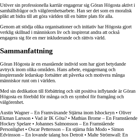
Utöver sin professionella karriär engagerar sig Göran Högosta aktivt i
samhällsfrågor och välgörenhetsarbete. Han ser det som en moralisk
plikt att bidra till att göra världen till en bättre plats för alla.
Genom att stödja olika organisationer och initiativ har Högosta gjort
verklig skillnad i människors liv och inspirerat andra att också
engagera sig för en mer inkluderande och rättvis värld.
Sammanfattning
Göran Högosta är en enastående individ som har gjort betydande
avtryck inom olika områden. Hans arbete, engagemang och
inspirerande ledarskap fortsätter att påverka och motivera många
människor runt om i världen.
Med sin dedikation till förbättring och sitt positiva inflytande är Göran
Högosta en förebild för många och en symbol för framgång och
välgörenhet.
Austin Wagner – En Framväxande Stjärna inom Ishockeyn
•
Oliver
Ekman Larsson
•
Vad är IK Göta?
•
Mathias Brome – En Framstående
Hockey Spelare
•
Johannes Salmonsson – En Framstående
Personlighet
•
Oscar Pettersson – En stjärna från Modo
•
Simon
Edvinsson – En lovande talang hos Detroit
•
Malte Strömwall: En