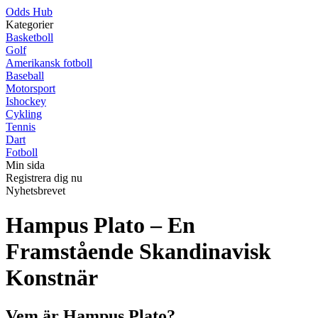
Odds Hub
Kategorier
Basketboll
Golf
Amerikansk fotboll
Baseball
Motorsport
Ishockey
Cykling
Tennis
Dart
Fotboll
Min sida
Registrera dig nu
Nyhetsbrevet
Hampus Plato – En
Framstående Skandinavisk
Konstnär
Vem är Hampus Plato?