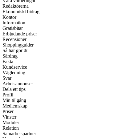
Våra värderingar
Redaktörerna
Ekonomiskt bidrag
Kontor
Information
Gratisbitar
Erbjudande priser
Recensioner
Shoppingguider
Så här gör du
Särdrag
Fakta
Kundservice
Vägledning
Svar
Arbetsannonser
Dela ett tips
Profil
Min tillgång
Medlemskap
Priser
Vinster
Moduler
Relation
Samarbetspartner