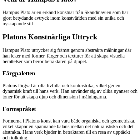
Hampus Plato är en erkänd konstnär från Skandinavien som har
gjort betydande avtryck inom konstvärlden med sin unika och
nyskapande stil.
Platons Konstnärliga Uttryck
Hampus Plato uttrycker sig främst genom abstrakta målningar där
han leker med former, färger och texturer för att skapa visuella
berättelser som berör betraktaren på djupet.
Färgpaletten
Platons färgval är ofta livfulla och kontrastrika, vilket ger en
dynamisk kraft till hans verk. Han använder sig av olika nyanser och
toner för att skapa djup och dimension i målningarna.
Formspråket
Formerna i Platons konst kan vara både organiska och geometriska,
vilket skapar en spännande balans mellan det naturalistiska och det
abstrakta. Hans verk bjuder in betraktaren till en resa av upptäckt
och tolkning.