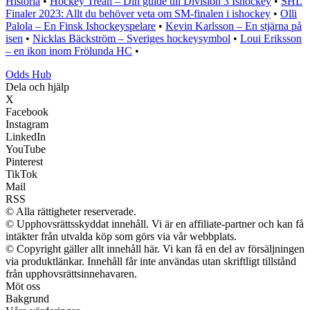
Historia
•
Hockey Trean – Din guide till Division 3 Ishockey
•
SHL
Finaler 2023: Allt du behöver veta om SM-finalen i ishockey
•
Olli
Palola – En Finsk Ishockeyspelare
•
Kevin Karlsson – En stjärna på
isen
•
Nicklas Bäckström – Sveriges hockeysymbol
•
Loui Eriksson
– en ikon inom Frölunda HC
•
Odds Hub
Dela och hjälp
X
Facebook
Instagram
LinkedIn
YouTube
Pinterest
TikTok
Mail
RSS
© Alla rättigheter reserverade.
© Upphovsrättsskyddat innehåll. Vi är en affiliate-partner och kan få
intäkter från utvalda köp som görs via vår webbplats.
© Copyright gäller allt innehåll här. Vi kan få en del av försäljningen
via produktlänkar. Innehåll får inte användas utan skriftligt tillstånd
från upphovsrättsinnehavaren.
Möt oss
Bakgrund