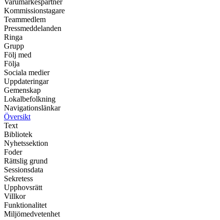
Varumärkespartner
Kommissionstagare
Teammedlem
Pressmeddelanden
Ringa
Grupp
Följ med
Följa
Sociala medier
Uppdateringar
Gemenskap
Lokalbefolkning
Navigationslänkar
Översikt
Text
Bibliotek
Nyhetssektion
Foder
Rättslig grund
Sessionsdata
Sekretess
Upphovsrätt
Villkor
Funktionalitet
Miljömedvetenhet