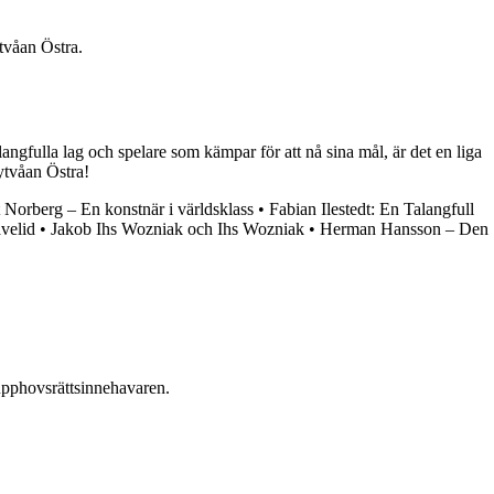
tvåan Östra.
fulla lag och spelare som kämpar för att nå sina mål, är det en liga
ytvåan Östra!
 Norberg – En konstnär i världsklass
•
Fabian Ilestedt: En Talangfull
velid
•
Jakob Ihs Wozniak och Ihs Wozniak
•
Herman Hansson – Den
n upphovsrättsinnehavaren.