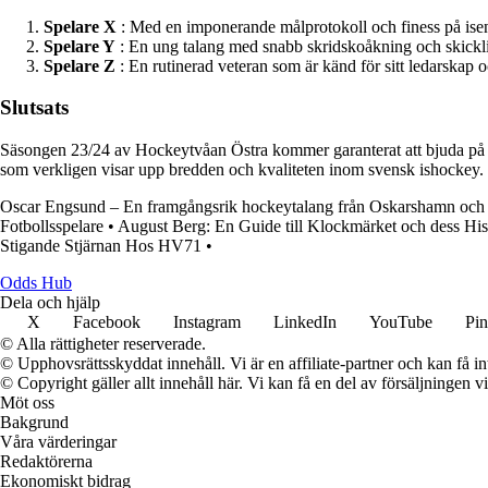
Spelare X
: Med en imponerande målprotokoll och finess på isen ä
Spelare Y
: En ung talang med snabb skridskoåkning och skicklig 
Spelare Z
: En rutinerad veteran som är känd för sitt ledarskap o
Slutsats
Säsongen 23/24 av Hockeytvåan Östra kommer garanterat att bjuda på s
som verkligen visar upp bredden och kvaliteten inom svensk ishockey.
Oscar Engsund – En framgångsrik hockeytalang från Oskarshamn och
Fotbollsspelare
•
August Berg: En Guide till Klockmärket och dess His
Stigande Stjärnan Hos HV71
•
Odds Hub
Dela och hjälp
X
Facebook
Instagram
LinkedIn
YouTube
Pin
© Alla rättigheter reserverade.
© Upphovsrättsskyddat innehåll. Vi är en affiliate-partner och kan få i
© Copyright gäller allt innehåll här. Vi kan få en del av försäljningen v
Möt oss
Bakgrund
Våra värderingar
Redaktörerna
Ekonomiskt bidrag