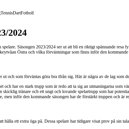
g
Tennis
Dart
Fotboll
23/2024
pelare. Säsongen 2023/2024 ser ut att bli en riktigt spännande resa fy
ckeytvåan Östra och vilka förväntningar som finns inför den kommande
 ut och som förväntas göra bra ifrån sig. Här är några av de lag som det 
rt och har en stark trupp som är redo att ta sig an utmaningarna som vä
n skicklig tränare och ett ungt och lovande spelartrupp som har potential
are, men inför den kommande säsongen har de förstärkt truppen och är red
 hålla ett extra öga på. Dessa spelare har tidigare visat prov på sin tal