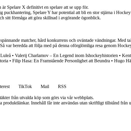
r Spelare X definitivt en spelare att se upp för.
puckhantering, Spelare Y har potential att bli en stor stjärna i Hockey
ch sitt förmåga att göra skillnad i avgörande ögonblick.
pännande matcher, hård konkurrens och oväntade vändningar. Med talang
 Så var beredda att följa med på denna oförglömliga resa genom Hocke
 Luleå
•
Valerij Charlamov – En Legend inom Ishockeyhistorien
•
Kent
toria
•
Filip Hasa: En Framstående Personlighet att Beundra
•
Hugo Hä
terest
TikTok
Mail
RSS
ntäkter från utvalda köp som görs via vår webbplats.
ia produktlänkar. Innehåll får inte användas utan skriftligt tillstånd frå