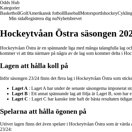
Odds Hub
Kategorier
Basketboll
Golf
Amerikansk fotboll
Baseball
Motorsport
Ishockey
Cyklin
Min sida
Registrera dig nu
Nyhetsbrevet
Hockeytvåan Östra säsongen 20
Hockeytvåan Östra är en spännande liga med många talangfulla lag och s
kommer vi att titta närmare på några av de lag som kommer delta i Ho
Lagen att hålla koll på
Inför säsongen 23/24 finns det flera lag i Hockeytvåan Östra som sticker
Laget A
: Laget A har under de senaste säsongerna imponerat sto
Laget B
: Ett annat spännande lag att följa är Laget B, som har e
Laget C
: Laget C har kanske inte haft de bästa resultaten tidig
Spelarna att hålla ögonen på
Utöver lagen finns det även spelare i Hockeytvåan Östra som är värda att
23/24: