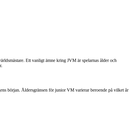
 världsmästare. Ett vanligt ämne kring JVM är spelarnas ålder och
r.
ingens början. Åldersgränsen för junior VM varierar beroende på vilket år