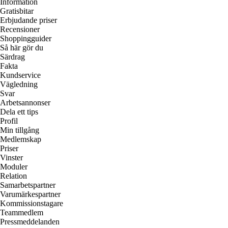
Information
Gratisbitar
Erbjudande priser
Recensioner
Shoppingguider
Så här gör du
Särdrag
Fakta
Kundservice
Vägledning
Svar
Arbetsannonser
Dela ett tips
Profil
Min tillgång
Medlemskap
Priser
Vinster
Moduler
Relation
Samarbetspartner
Varumärkespartner
Kommissionstagare
Teammedlem
Pressmeddelanden