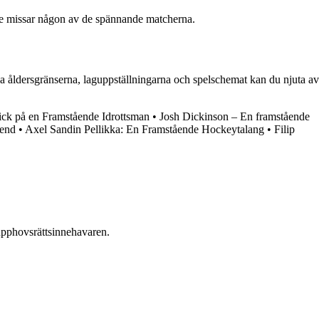
inte missar någon av de spännande matcherna.
lja åldersgränserna, laguppställningarna och spelschemat kan du njuta av
lick på en Framstående Idrottsman
•
Josh Dickinson – En framstående
gend
•
Axel Sandin Pellikka: En Framstående Hockeytalang
•
Filip
n upphovsrättsinnehavaren.