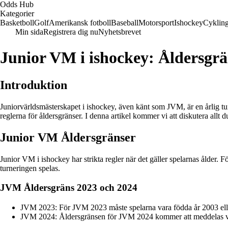
Odds Hub
Kategorier
Basketboll
Golf
Amerikansk fotboll
Baseball
Motorsport
Ishockey
Cyklin
Min sida
Registrera dig nu
Nyhetsbrevet
Junior VM i ishockey: Åldersgrä
Introduktion
Juniorvärldsmästerskapet i ishockey, även känt som JVM, är en årlig tu
reglerna för åldersgränser. I denna artikel kommer vi att diskutera allt
Junior VM Åldersgränser
Junior VM i ishockey har strikta regler när det gäller spelarnas ålder. 
turneringen spelas.
JVM Åldersgräns 2023 och 2024
JVM 2023: För JVM 2023 måste spelarna vara födda år 2003 eller s
JVM 2024: Åldersgränsen för JVM 2024 kommer att meddelas vid 