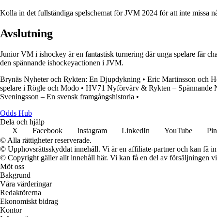
Kolla in det fullständiga spelschemat för JVM 2024 för att inte missa 
Avslutning
Junior VM i ishockey är en fantastisk turnering där unga spelare får ch
den spännande ishockeyactionen i JVM.
Brynäs Nyheter och Rykten: En Djupdykning
•
Eric Martinsson och H
spelare i Rögle och Modo
•
HV71 Nyförvärv & Rykten – Spännande N
Sveningsson – En svensk framgångshistoria
•
Odds Hub
Dela och hjälp
X
Facebook
Instagram
LinkedIn
YouTube
Pin
© Alla rättigheter reserverade.
© Upphovsrättsskyddat innehåll. Vi är en affiliate-partner och kan få i
© Copyright gäller allt innehåll här. Vi kan få en del av försäljningen v
Möt oss
Bakgrund
Våra värderingar
Redaktörerna
Ekonomiskt bidrag
Kontor