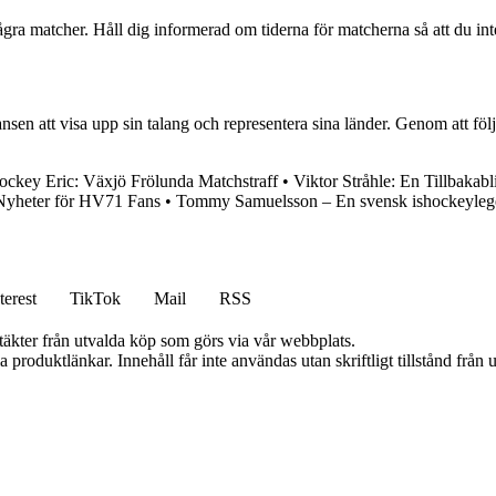
några matcher. Håll dig informerad om tiderna för matcherna så att du 
ansen att visa upp sin talang och representera sina länder. Genom att fö
ockey Eric: Växjö Frölunda Matchstraff
•
Viktor Stråhle: En Tillbakab
yheter för HV71 Fans
•
Tommy Samuelsson – En svensk ishockeyle
terest
TikTok
Mail
RSS
ntäkter från utvalda köp som görs via vår webbplats.
ia produktlänkar. Innehåll får inte användas utan skriftligt tillstånd frå