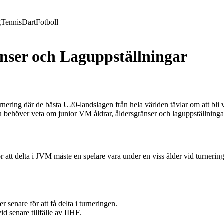
g
Tennis
Dart
Fotboll
nser och Laguppställningar
rnering där de bästa U20-landslagen från hela världen tävlar om att bli
 du behöver veta om junior VM åldrar, åldersgränser och laguppställninga
För att delta i JVM måste en spelare vara under en viss ålder vid turner
enare för att få delta i turneringen.
senare tillfälle av IIHF.