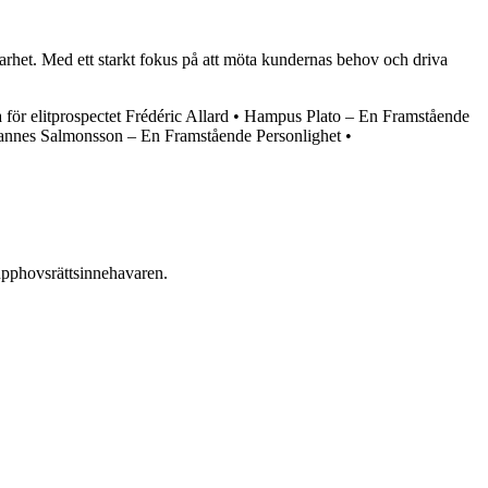
arhet. Med ett starkt fokus på att möta kundernas behov och driva
för elitprospectet Frédéric Allard
•
Hampus Plato – En Framstående
annes Salmonsson – En Framstående Personlighet
•
n upphovsrättsinnehavaren.