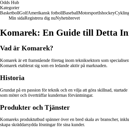
Odds Hub
Kategorier
Basketboll
Golf
Amerikansk fotboll
Baseball
Motorsport
Ishockey
Cyklin
Min sida
Registrera dig nu
Nyhetsbrevet
Komarek: En Guide till Detta In
Vad är Komarek?
Komarek är ett framstående företag inom tekniksektorn som specialisera
Komarek etablerat sig som en ledande aktör på marknaden.
Historia
Grundat på en passion för teknik och en vilja att göra skillnad, startade
som möter och överträffar kundernas förväntningar.
Produkter och Tjänster
Komareks produktutbud spänner över en bred skala av branscher, inklus
skapa skräddarsydda lösningar för sina kunder.