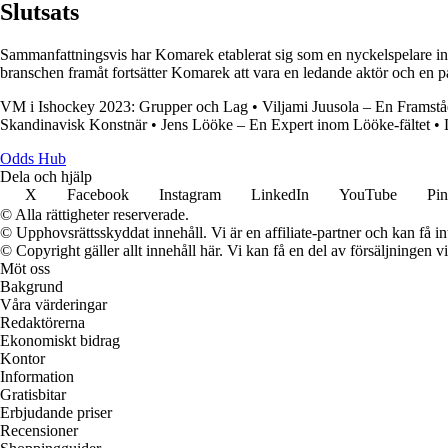
Slutsats
Sammanfattningsvis har Komarek etablerat sig som en nyckelspelare ino
branschen framåt fortsätter Komarek att vara en ledande aktör och en pål
VM i Ishockey 2023: Grupper och Lag
•
Viljami Juusola – En Framst
Skandinavisk Konstnär
•
Jens Lööke – En Expert inom Lööke-fältet
•
Odds Hub
Dela och hjälp
X
Facebook
Instagram
LinkedIn
YouTube
Pin
© Alla rättigheter reserverade.
© Upphovsrättsskyddat innehåll. Vi är en affiliate-partner och kan få i
© Copyright gäller allt innehåll här. Vi kan få en del av försäljningen v
Möt oss
Bakgrund
Våra värderingar
Redaktörerna
Ekonomiskt bidrag
Kontor
Information
Gratisbitar
Erbjudande priser
Recensioner