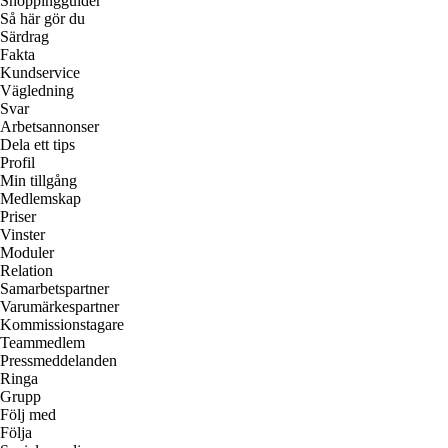
Shoppingguider
Så här gör du
Särdrag
Fakta
Kundservice
Vägledning
Svar
Arbetsannonser
Dela ett tips
Profil
Min tillgång
Medlemskap
Priser
Vinster
Moduler
Relation
Samarbetspartner
Varumärkespartner
Kommissionstagare
Teammedlem
Pressmeddelanden
Ringa
Grupp
Följ med
Följa