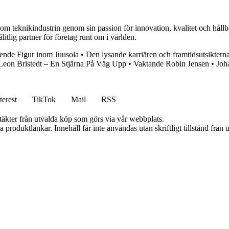
m teknikindustrin genom sin passion för innovation, kvalitet och hållb
itlig partner för företag runt om i världen.
ående Figur inom Juusola
•
Den lysande karriären och framtidsutsikterna 
Leon Bristedt – En Stjärna På Väg Upp
•
Vaktande Robin Jensen
•
Joh
terest
TikTok
Mail
RSS
ntäkter från utvalda köp som görs via vår webbplats.
ia produktlänkar. Innehåll får inte användas utan skriftligt tillstånd frå