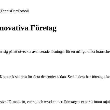
g
Tennis
Dart
Fotboll
novativa Företag
r sig på att utveckla avancerade lösningar för en mängd olika branscher
 Komarek sin resa för flera decennier sedan. Sedan dess har företaget kon
ive IT, medicin, energi och mycket mer. Företagets expertis inom mjukv