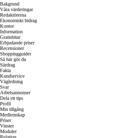
Bakgrund
Våra värderingar
Redaktörerna
Ekonomiskt bidrag
Kontor
Information
Gratisbitar
Erbjudande priser
Recensioner
Shoppingguider
Så här gör du
Särdrag
Fakta
Kundservice
Vägledning
Svar
Arbetsannonser
Dela ett tips
Profil
Min tillgång
Medlemskap
Priser
Vinster
Moduler
Relation