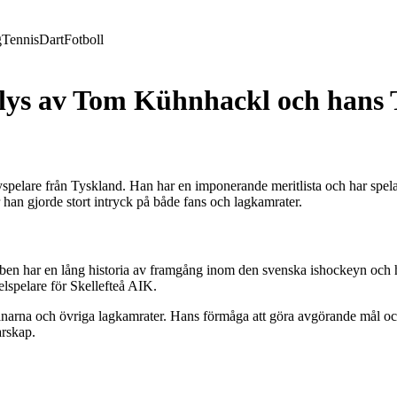
g
Tennis
Dart
Fotboll
s av Tom Kühnhackl och hans Ti
lare från Tyskland. Han har en imponerande meritlista och har spelat
 han gjorde stort intryck på både fans och lagkamrater.
bben har en lång historia av framgång inom den svenska ishockeyn och 
kelspelare för Skellefteå AIK.
ränarna och övriga lagkamrater. Hans förmåga att göra avgörande mål o
arskap.