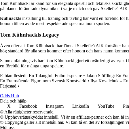
Tom Kühnhackl är känd för sin eleganta spelstil och tekniska skickligh
på planen förändrade dynamiken i varje match och gav Skellefteå AIK en
Kuhnackls
inställning till träning och tävling har varit en förebild för 
honom till en av de mest respekterade spelarna inom sporten.
Tom Kühnhackls Legacy
Även efter att Tom Kühnhackl har lämnat Skellefteå AIK fortsätter hans 
hög standard för alla som kommer efter honom och hans namn kommer a
Sammanfattningsvis har Tom Kühnhackl gjort ett ovärderligt avtryck i 
en förebild för många unga spelare.
Fabian Ilestedt: En Talangfull Fotbollsspelare
•
Jakob Stöffling: En Fr
En Framstående Figur inom Svensk Konstvärld
•
Ilya Kovalchuk – En 
Färjestad
•
Odds Hub
Dela och hjälp
X
Facebook
Instagram
LinkedIn
YouTube
Pin
© Alla rättigheter reserverade.
© Upphovsrättsskyddat innehåll. Vi är en affiliate-partner och kan få i
© Copyright gäller allt innehåll här. Vi kan få en del av försäljningen v
Möt oss