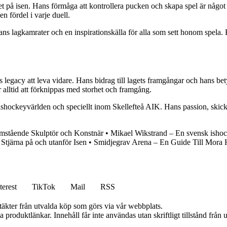
et på isen. Hans förmåga att kontrollera pucken och skapa spel är någo
 fördel i varje duell.
hans lagkamrater och en inspirationskälla för alla som sett honom spela. Ha
legacy att leva vidare. Hans bidrag till lagets framgångar och hans bet
lltid att förknippas med storhet och framgång.
ishockeyvärlden och speciellt inom Skellefteå AIK. Hans passion, skick
amstående Skulptör och Konstnär
•
Mikael Wikstrand – En svensk ishoc
Stjärna på och utanför Isen
•
Smidjegrav Arena – En Guide Till Mor
terest
TikTok
Mail
RSS
ntäkter från utvalda köp som görs via vår webbplats.
ia produktlänkar. Innehåll får inte användas utan skriftligt tillstånd frå