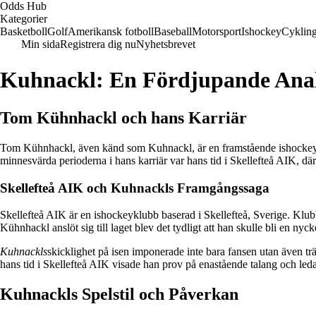
Odds Hub
Kategorier
Basketboll
Golf
Amerikansk fotboll
Baseball
Motorsport
Ishockey
Cyklin
Min sida
Registrera dig nu
Nyhetsbrevet
Kuhnackl: En Fördjupande Analy
Tom Kühnhackl och hans Karriär
Tom Kühnhackl, även känd som Kuhnackl, är en framstående ishockeyspe
minnesvärda perioderna i hans karriär var hans tid i Skellefteå AIK, där
Skellefteå AIK och Kuhnackls Framgångssaga
Skellefteå AIK är en ishockeyklubb baserad i Skellefteå, Sverige. Klu
Kühnhackl anslöt sig till laget blev det tydligt att han skulle bli en nyc
Kuhnackls
skicklighet på isen imponerade inte bara fansen utan även t
hans tid i Skellefteå AIK visade han prov på enastående talang och led
Kuhnackls Spelstil och Påverkan