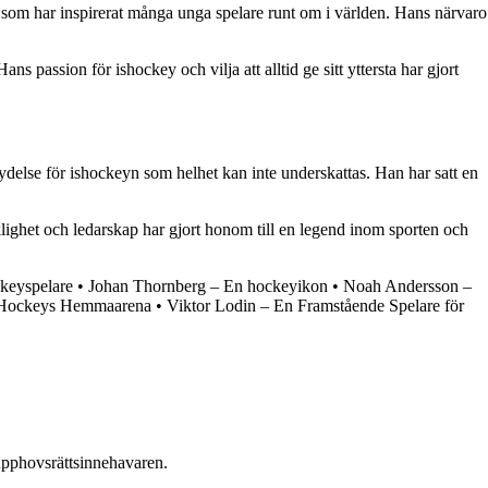
t som har inspirerat många unga spelare runt om i världen. Hans närvaro
ns passion för ishockey och vilja att alltid ge sitt yttersta har gjort
ydelse för ishockeyn som helhet kan inte underskattas. Han har satt en
lighet och ledarskap har gjort honom till en legend inom sporten och
keyspelare
•
Johan Thornberg – En hockeyikon
•
Noah Andersson –
a Hockeys Hemmaarena
•
Viktor Lodin – En Framstående Spelare för
n upphovsrättsinnehavaren.