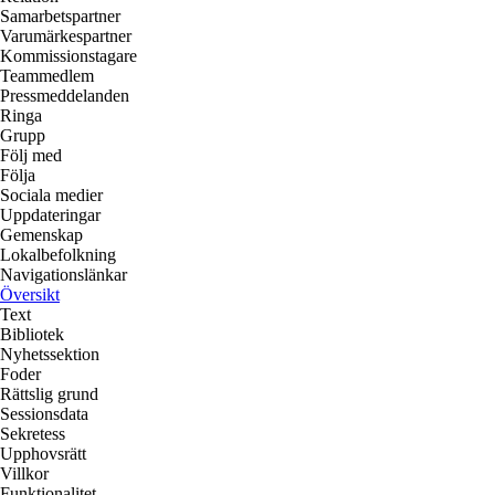
Samarbetspartner
Varumärkespartner
Kommissionstagare
Teammedlem
Pressmeddelanden
Ringa
Grupp
Följ med
Följa
Sociala medier
Uppdateringar
Gemenskap
Lokalbefolkning
Navigationslänkar
Översikt
Text
Bibliotek
Nyhetssektion
Foder
Rättslig grund
Sessionsdata
Sekretess
Upphovsrätt
Villkor
Funktionalitet