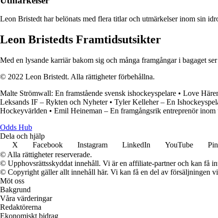
Utmärkelser
Leon Bristedt har belönats med flera titlar och utmärkelser inom sin idro
Leon Bristedts Framtidsutsikter
Med en lysande karriär bakom sig och många framgångar i bagaget ser fra
© 2022 Leon Bristedt. Alla rättigheter förbehållna.
Malte Strömwall: En framstående svensk ishockeyspelare
•
Love Hären
Leksands IF – Rykten och Nyheter
•
Tyler Kelleher – En Ishockeyspel
Hockeyvärlden
•
Emil Heineman – En framgångsrik entreprenör inom 
Odds Hub
Dela och hjälp
X
Facebook
Instagram
LinkedIn
YouTube
Pin
© Alla rättigheter reserverade.
© Upphovsrättsskyddat innehåll. Vi är en affiliate-partner och kan få i
© Copyright gäller allt innehåll här. Vi kan få en del av försäljningen v
Möt oss
Bakgrund
Våra värderingar
Redaktörerna
Ekonomiskt bidrag