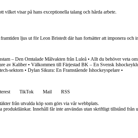
tt vilket visar på hans exceptionella talang och hårda arbete.
mtiden ljus ut för Leon Bristedt där han fortsätter att imponera och in
stam – Den Omtalade Målvakten från Luleå
•
Allt du behöver veta o
are av Kaliber
•
Välkommen till Färjestad BK – En Svensk Ishockeykl
tech-sektorn
•
Dylan Sikura: En Framstående Ishockeyspelare
•
terest
TikTok
Mail
RSS
ntäkter från utvalda köp som görs via vår webbplats.
ia produktlänkar. Innehåll får inte användas utan skriftligt tillstånd frå