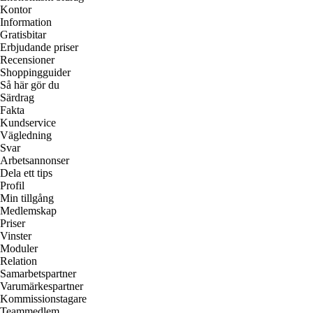
Kontor
Information
Gratisbitar
Erbjudande priser
Recensioner
Shoppingguider
Så här gör du
Särdrag
Fakta
Kundservice
Vägledning
Svar
Arbetsannonser
Dela ett tips
Profil
Min tillgång
Medlemskap
Priser
Vinster
Moduler
Relation
Samarbetspartner
Varumärkespartner
Kommissionstagare
Teammedlem