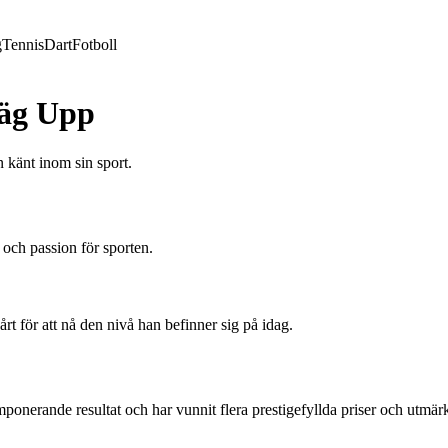
g
Tennis
Dart
Fotboll
Väg Upp
n känt inom sin sport.
 och passion för sporten.
rt för att nå den nivå han befinner sig på idag.
onerande resultat och har vunnit flera prestigefyllda priser och utmärk