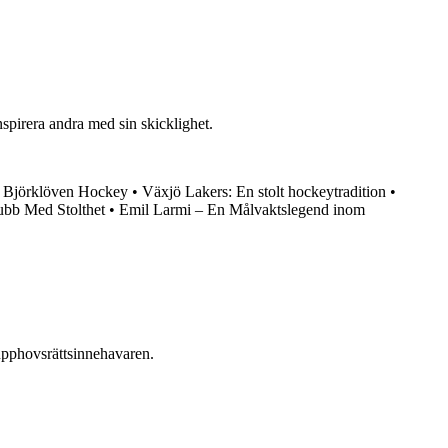
spirera andra med sin skicklighet.
m Björklöven Hockey
•
Växjö Lakers: En stolt hockeytradition
•
ubb Med Stolthet
•
Emil Larmi – En Målvaktslegend inom
n upphovsrättsinnehavaren.