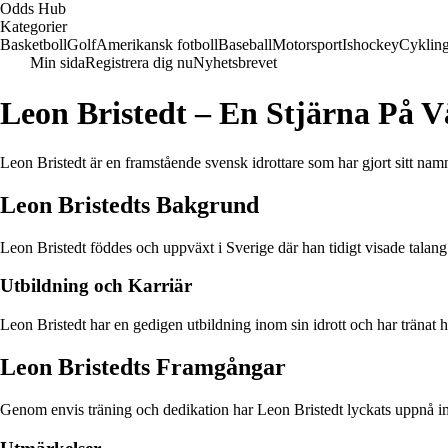
Odds Hub
Kategorier
Basketboll
Golf
Amerikansk fotboll
Baseball
Motorsport
Ishockey
Cyklin
Min sida
Registrera dig nu
Nyhetsbrevet
Leon Bristedt – En Stjärna På 
Leon Bristedt är en framstående svensk idrottare som har gjort sitt nam
Leon Bristedts Bakgrund
Leon Bristedt föddes och uppväxt i Sverige där han tidigt visade talang
Utbildning och Karriär
Leon Bristedt har en gedigen utbildning inom sin idrott och har tränat hå
Leon Bristedts Framgångar
Genom envis träning och dedikation har Leon Bristedt lyckats uppnå imp