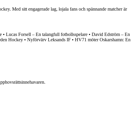
shockey. Med sitt engagerade lag, lojala fans och spännande matcher är
e
•
Lucas Forsell – En talangfull fotbollsspelare
•
David Edström – En
ården Hockey
•
Nyförvärv Leksands IF
•
HV71 möter Oskarshamn: En
n upphovsrättsinnehavaren.