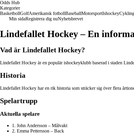
Odds Hub
Kategorier
Basketboll
Golf
Amerikansk fotboll
Baseball
Motorsport
Ishockey
Cyklin
Min sida
Registrera dig nu
Nyhetsbrevet
Lindefallet Hockey – En informa
Vad är Lindefallet Hockey?
Lindefallet Hockey är en populär ishockeyklubb baserad i staden Linde
Historia
Lindefallet Hockey har en rik historia som sträcker sig över flera årtio
Spelartrupp
Aktuella spelare
1. John Andersson – Målvakt
2. Emma Pettersson – Back