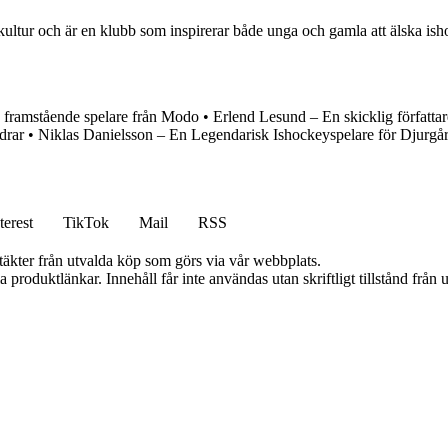
ortkultur och är en klubb som inspirerar både unga och gamla att älska i
framstående spelare från Modo
•
Erlend Lesund – En skicklig författar
drar
•
Niklas Danielsson – En Legendarisk Ishockeyspelare för Djurg
terest
TikTok
Mail
RSS
ntäkter från utvalda köp som görs via vår webbplats.
ia produktlänkar. Innehåll får inte användas utan skriftligt tillstånd frå