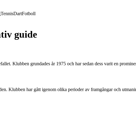
g
Tennis
Dart
Fotboll
tiv guide
fallet. Klubben grundades år 1975 och har sedan dess varit en promine
nden. Klubben har gått igenom olika perioder av framgångar och utmaningar