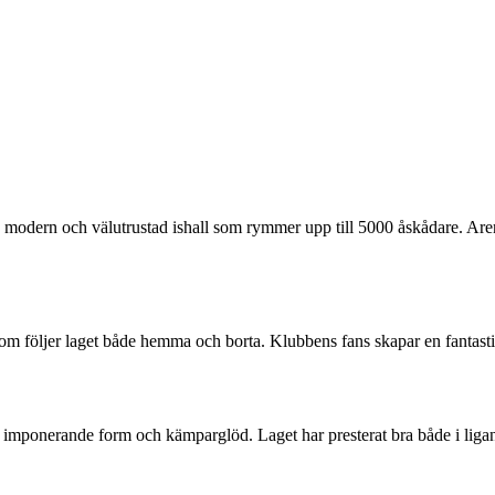
dern och välutrustad ishall som rymmer upp till 5000 åskådare. Arenan h
m följer laget både hemma och borta. Klubbens fans skapar en fantastis
mponerande form och kämparglöd. Laget har presterat bra både i ligan o