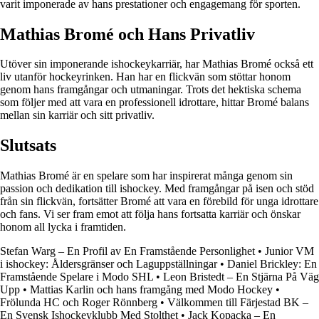
varit imponerade av hans prestationer och engagemang för sporten.
Mathias Bromé och Hans Privatliv
Utöver sin imponerande ishockeykarriär, har Mathias Bromé också ett
liv utanför hockeyrinken. Han har en flickvän som stöttar honom
genom hans framgångar och utmaningar. Trots det hektiska schema
som följer med att vara en professionell idrottare, hittar Bromé balans
mellan sin karriär och sitt privatliv.
Slutsats
Mathias Bromé är en spelare som har inspirerat många genom sin
passion och dedikation till ishockey. Med framgångar på isen och stöd
från sin flickvän, fortsätter Bromé att vara en förebild för unga idrottare
och fans. Vi ser fram emot att följa hans fortsatta karriär och önskar
honom all lycka i framtiden.
Stefan Warg – En Profil av En Framstående Personlighet
•
Junior VM
i ishockey: Åldersgränser och Laguppställningar
•
Daniel Brickley: En
Framstående Spelare i Modo SHL
•
Leon Bristedt – En Stjärna På Väg
Upp
•
Mattias Karlin och hans framgång med Modo Hockey
•
Frölunda HC och Roger Rönnberg
•
Välkommen till Färjestad BK –
En Svensk Ishockeyklubb Med Stolthet
•
Jack Kopacka – En