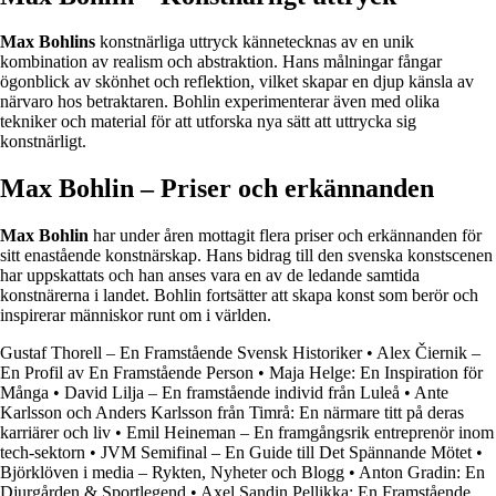
Max Bohlins
konstnärliga uttryck kännetecknas av en unik
kombination av realism och abstraktion. Hans målningar fångar
ögonblick av skönhet och reflektion, vilket skapar en djup känsla av
närvaro hos betraktaren. Bohlin experimenterar även med olika
tekniker och material för att utforska nya sätt att uttrycka sig
konstnärligt.
Max Bohlin – Priser och erkännanden
Max Bohlin
har under åren mottagit flera priser och erkännanden för
sitt enastående konstnärskap. Hans bidrag till den svenska konstscenen
har uppskattats och han anses vara en av de ledande samtida
konstnärerna i landet. Bohlin fortsätter att skapa konst som berör och
inspirerar människor runt om i världen.
Gustaf Thorell – En Framstående Svensk Historiker
•
Alex Čiernik –
En Profil av En Framstående Person
•
Maja Helge: En Inspiration för
Många
•
David Lilja – En framstående individ från Luleå
•
Ante
Karlsson och Anders Karlsson från Timrå: En närmare titt på deras
karriärer och liv
•
Emil Heineman – En framgångsrik entreprenör inom
tech-sektorn
•
JVM Semifinal – En Guide till Det Spännande Mötet
•
Björklöven i media – Rykten, Nyheter och Blogg
•
Anton Gradin: En
Djurgården & Sportlegend
•
Axel Sandin Pellikka: En Framstående