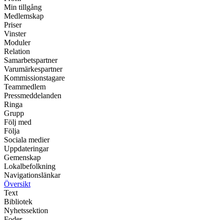
Min tillgång
Medlemskap
Priser
Vinster
Moduler
Relation
Samarbetspartner
Varumärkespartner
Kommissionstagare
Teammedlem
Pressmeddelanden
Ringa
Grupp
Följ med
Följa
Sociala medier
Uppdateringar
Gemenskap
Lokalbefolkning
Navigationslänkar
Översikt
Text
Bibliotek
Nyhetssektion
Foder