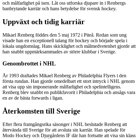
och målfarlighet på isen. Låt oss utforska djupare in i Renbergs
banbrytande karriär och hans betydelse för svensk hockey.
Uppväxt och tidig karriär
Mikael Renberg föddes den 5 maj 1972 i Piteå. Redan som ung
visade han en exceptionell talang för hockey och började spela i
lokala ungdomslag. Hans skicklighet och målmedvetenhet gjorde att
han snabbt uppmärksammades av större klubbar i Sverige.
Genombrottet i NHL
År 1993 draftades Mikael Renberg av Philadelphia Flyers i den
första rundan. Han gjorde omedelbart ett stort intryck i NHL genom
att visa upp sin imponerande målfarlighet och spelintelligens.
Renberg blev snabbt en publikfavorit i Philadelphia och ansågs vara
en av de bästa forwards i ligan.
Återkomsten till Sverige
Efter flera framgångsrika säsonger i NHL beslutade Renberg att
återvända till Sverige för att avsluta sin karriär. Han spelade för
Modo Hockey och Djurgårdens IF där han fortsatte att visa sin klass