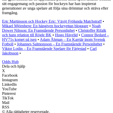
sitt engagemang och passion för hockeyn har han inspirerat
generationer av unga spelare att följa sina drömmar och sträva efter
framgång.
Eric Martinsson och Hockey Eric: Växjö Frölunda Matchstraff
•
Mikael Mjörnberg: En hängiven hockeyettan bloggare
•
Noah
Dower Nilsson: En Framstående Personlighet
•
Christoffer Rifalk
och hans relation till Rögle BK
•
Hugo Hävelid
•
Connor Bedard –
HV71s komet på isen
•
Adam Åhman – En Karriär inom Svensk
Fotboll
•
Johannes Salmonsson – En Framstående Personlighet
•
Viktor Lodin – En Framstående Spelare för Färjestad
•
Carl
Jakobsson
•
Odds Hub
Dela och hjälp
X
Facebook
Instagram
LinkedIn
YouTube
Pinterest
TikTok
Mail
RSS
© Alla rättigheter reserverade.