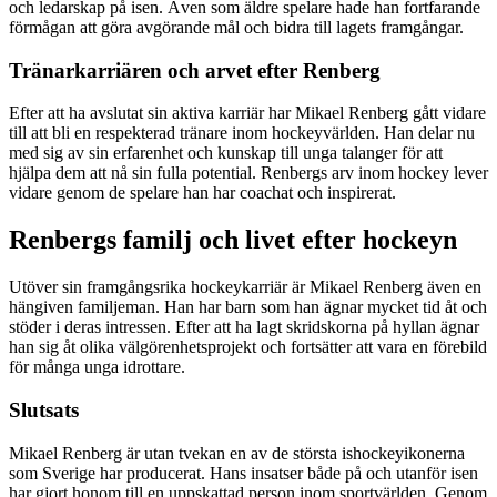
och ledarskap på isen. Även som äldre spelare hade han fortfarande
förmågan att göra avgörande mål och bidra till lagets framgångar.
Tränarkarriären och arvet efter Renberg
Efter att ha avslutat sin aktiva karriär har Mikael Renberg gått vidare
till att bli en respekterad tränare inom hockeyvärlden. Han delar nu
med sig av sin erfarenhet och kunskap till unga talanger för att
hjälpa dem att nå sin fulla potential. Renbergs arv inom hockey lever
vidare genom de spelare han har coachat och inspirerat.
Renbergs familj och livet efter hockeyn
Utöver sin framgångsrika hockeykarriär är Mikael Renberg även en
hängiven familjeman. Han har barn som han ägnar mycket tid åt och
stöder i deras intressen. Efter att ha lagt skridskorna på hyllan ägnar
han sig åt olika välgörenhetsprojekt och fortsätter att vara en förebild
för många unga idrottare.
Slutsats
Mikael Renberg är utan tvekan en av de största ishockeyikonerna
som Sverige har producerat. Hans insatser både på och utanför isen
har gjort honom till en uppskattad person inom sportvärlden. Genom