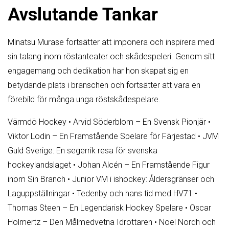
Avslutande Tankar
Minatsu Murase fortsätter att imponera och inspirera med
sin talang inom röstanteater och skådespeleri. Genom sitt
engagemang och dedikation har hon skapat sig en
betydande plats i branschen och fortsätter att vara en
förebild för många unga röstskådespelare.
Värmdö Hockey
•
Arvid Söderblom – En Svensk Pionjär
•
Viktor Lodin – En Framstående Spelare för Färjestad
•
JVM
Guld Sverige: En segerrik resa för svenska
hockeylandslaget
•
Johan Alcén – En Framstående Figur
inom Sin Branch
•
Junior VM i ishockey: Åldersgränser och
Laguppställningar
•
Tedenby och hans tid med HV71
•
Thomas Steen – En Legendarisk Hockey Spelare
•
Oscar
Holmertz – Den Målmedvetna Idrottaren
•
Noel Nordh och