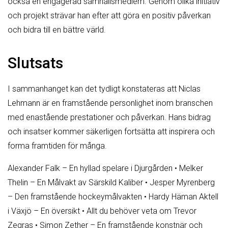
också en engagerad samhällsmedlem. Genom olika initiativ
och projekt strävar han efter att göra en positiv påverkan
och bidra till en bättre värld.
Slutsats
I sammanhanget kan det tydligt konstateras att Niclas
Lehmann är en framstående personlighet inom branschen
med enastående prestationer och påverkan. Hans bidrag
och insatser kommer säkerligen fortsätta att inspirera och
forma framtiden för många.
Alexander Falk – En hyllad spelare i Djurgården
•
Melker
Thelin – En Målvakt av Särskild Kaliber
•
Jesper Myrenberg
– Den framstående hockeymålvakten
•
Hardy Häman Aktell
i Växjö – En översikt
•
Allt du behöver veta om Trevor
Zegras
•
Simon Zether – En framstående konstnär och