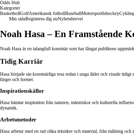
Odds Hub
Kategorier
Basketboll
Golf
Amerikansk fotboll
Baseball
Motorsport
Ishockey
Cyklin
Min sida
Registrera dig nu
Nyhetsbrevet
Noah Hasa – En Framstående K
Noah Hasa är en talangfull konstnär som har fångat publikens uppmärks
Tidig Karriär
Hasa började sin konstnärliga resa redan i unga ålder och visade tidigt
färger och former.
Inspirationskällor
Hasa hämtar inspiration från naturen, människor och kulturella influens
dynamik.
Arbetsmetoder
Hasa arbetar med en rad olika tekniker och material, från målning och sk