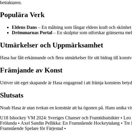
betraktaren.
Populära Verk
Eldens Dans
– En målning som fångar eldens kraft och skönhet p
Drömmarnas Portal
– En skulptur som utforskar gränserna mell
Utmärkelser och Uppmärksamhet
Hasa har fått erkännande och flera utmärkelser för sitt bidrag till kon
Främjande av Konst
Utöver sitt eget skapande är Hasa engagerad i att främja konstens betyde
Slutsats
Noah Hasa är utan tvekan en konstnär att ha ögonen på. Hans unika visio
U18 Ishockey VM 2024: Sveriges Chanser och Framtidsutsikter
•
Leo 
Frölunda
•
Axel Sandin Pellikka: En Framstående Hockeytalang
•
Tre 
Framstående Spelare för Färjestad
•