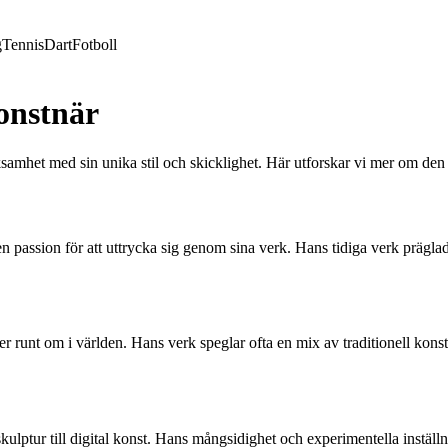
g
Tennis
Dart
Fotboll
onstnär
amhet med sin unika stil och skicklighet. Här utforskar vi mer om den 
 en passion för att uttrycka sig genom sina verk. Hans tidiga verk präg
er runt om i världen. Hans verk speglar ofta en mix av traditionell kon
ulptur till digital konst. Hans mångsidighet och experimentella inställni