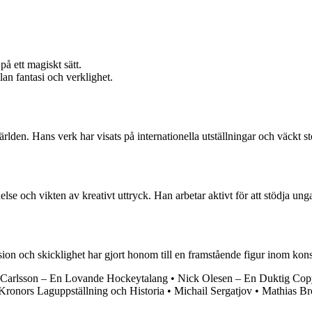
å ett magiskt sätt.
an fantasi och verklighet.
stvärlden. Hans verk har visats på internationella utställningar och väc
lse och vikten av kreativt uttryck. Han arbetar aktivt för att stödja un
n och skicklighet har gjort honom till en framstående figur inom konstvä
Carlsson – En Lovande Hockeytalang
•
Nick Olesen – En Duktig Cop
Kronors Laguppställning och Historia
•
Michail Sergatjov
•
Mathias Br