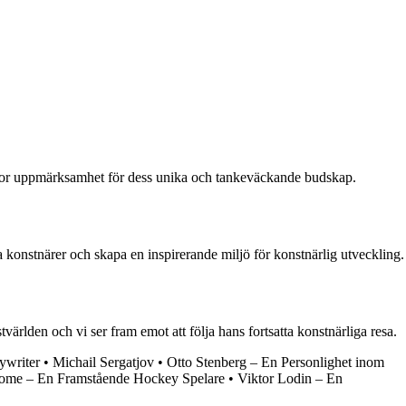
kt stor uppmärksamhet för dess unika och tankeväckande budskap.
ga konstnärer och skapa en inspirerande miljö för konstnärlig utveckling.
rlden och vi ser fram emot att följa hans fortsatta konstnärliga resa.
ywriter
•
Michail Sergatjov
•
Otto Stenberg – En Personlighet inom
ome – En Framstående Hockey Spelare
•
Viktor Lodin – En