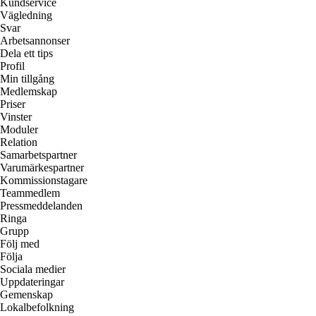
Kundservice
Vägledning
Svar
Arbetsannonser
Dela ett tips
Profil
Min tillgång
Medlemskap
Priser
Vinster
Moduler
Relation
Samarbetspartner
Varumärkespartner
Kommissionstagare
Teammedlem
Pressmeddelanden
Ringa
Grupp
Följ med
Följa
Sociala medier
Uppdateringar
Gemenskap
Lokalbefolkning