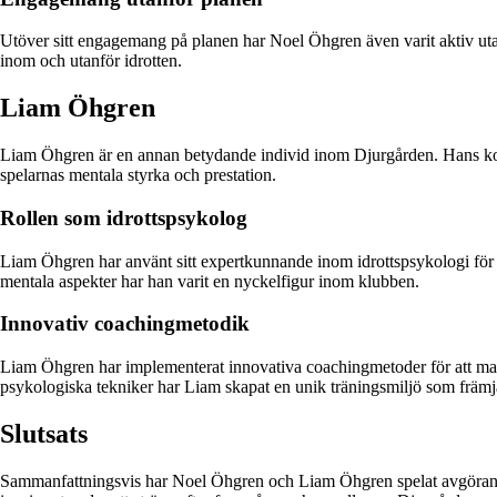
Utöver sitt engagemang på planen har Noel Öhgren även varit aktiv utan
inom och utanför idrotten.
Liam Öhgren
Liam Öhgren är en annan betydande individ inom Djurgården. Hans komp
spelarnas mentala styrka och prestation.
Rollen som idrottspsykolog
Liam Öhgren har använt sitt expertkunnande inom idrottspsykologi för at
mentala aspekter har han varit en nyckelfigur inom klubben.
Innovativ coachingmetodik
Liam Öhgren har implementerat innovativa coachingmetoder för att max
psykologiska tekniker har Liam skapat en unik träningsmiljö som främja
Slutsats
Sammanfattningsvis har Noel Öhgren och Liam Öhgren spelat avgörande r