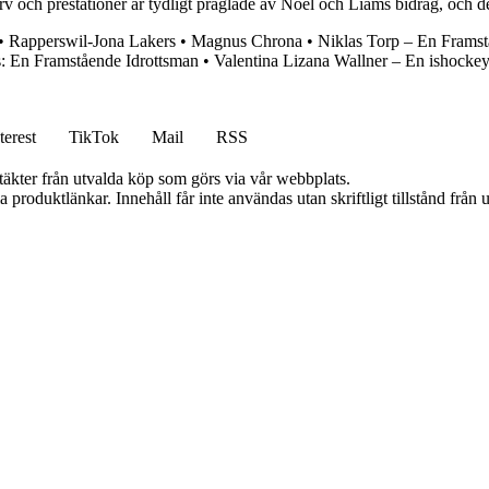
arv och prestationer är tydligt präglade av Noel och Liams bidrag, och 
•
Rapperswil-Jona Lakers
•
Magnus Chrona
•
Niklas Torp – En Framst
: En Framstående Idrottsman
•
Valentina Lizana Wallner – En ishocke
terest
TikTok
Mail
RSS
ntäkter från utvalda köp som görs via vår webbplats.
ia produktlänkar. Innehåll får inte användas utan skriftligt tillstånd frå