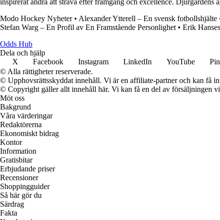
inspirerat andra att sträva efter framgång och excellence. Djurgårdens 
Modo Hockey Nyheter
•
Alexander Ytterell – En svensk fotbollshjälte
Stefan Warg – En Profil av En Framstående Personlighet
•
Erik Hanses
Odds Hub
Dela och hjälp
X
Facebook
Instagram
LinkedIn
YouTube
Pin
© Alla rättigheter reserverade.
© Upphovsrättsskyddat innehåll. Vi är en affiliate-partner och kan få i
© Copyright gäller allt innehåll här. Vi kan få en del av försäljningen v
Möt oss
Bakgrund
Våra värderingar
Redaktörerna
Ekonomiskt bidrag
Kontor
Information
Gratisbitar
Erbjudande priser
Recensioner
Shoppingguider
Så här gör du
Särdrag
Fakta