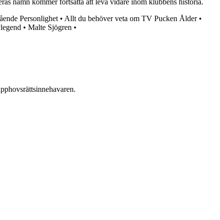
deras namn kommer fortsätta att leva vidare inom klubbens historia.
ående Personlighet
•
Allt du behöver veta om TV Pucken Ålder
•
ylegend
•
Malte Sjögren
•
n upphovsrättsinnehavaren.