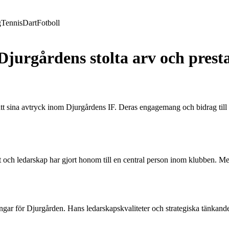
g
Tennis
Dart
Fotboll
jurgårdens stolta arv och prest
t sina avtryck inom Djurgårdens IF. Deras engagemang och bidrag till
och ledarskap har gjort honom till en central person inom klubben. Med
ångar för Djurgården. Hans ledarskapskvaliteter och strategiska tänkand