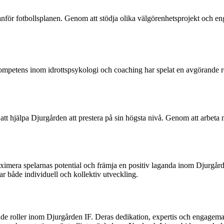
för fotbollsplanen. Genom att stödja olika välgörenhetsprojekt och enga
etens inom idrottspsykologi och coaching har spelat en avgörande roll
t hjälpa Djurgården att prestera på sin högsta nivå. Genom att arbeta m
imera spelarnas potential och främja en positiv laganda inom Djurgår
r både individuell och kollektiv utveckling.
oller inom Djurgården IF. Deras dedikation, expertis och engagemang ha