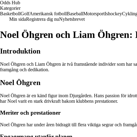
Odds Hub
Kategorier
Basketboll
Golf
Amerikansk fotboll
Baseball
Motorsport
Ishockey
Cyklin
Min sida
Registrera dig nu
Nyhetsbrevet
Noel Öhgren och Liam Öhgren: D
Introduktion
Noel Öhgren och Liam Öhgren är två framstående individer som har sat
framgång och dedikation.
Noel Öhgren
Noel Öhgren är en känd figur inom Djurgården. Hans passion för idrott 
har Noel varit en stark drivkraft bakom klubbens prestationer.
Meriter och prestationer
Noel Öhgren har under åren bidragit till flera viktiga segrar och framg
Engagemang utanför planen