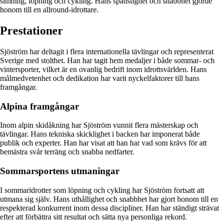
simning, löpning och cykling. Hans spänstighet och snabbhet gjorde
honom till en allround-idrottare.
Prestationer
Sjöström har deltagit i flera internationella tävlingar och representerat
Sverige med stolthet. Han har tagit hem medaljer i både sommar- och
vintersporter, vilket är en ovanlig bedrift inom idrottsvärlden. Hans
målmedvetenhet och dedikation har varit nyckelfaktorer till hans
framgångar.
Alpina framgångar
Inom alpin skidåkning har Sjöström vunnit flera mästerskap och
tävlingar. Hans tekniska skicklighet i backen har imponerat både
publik och experter. Han har visat att han har vad som krävs för att
bemästra svår terräng och snabba nedfarter.
Sommarsportens utmaningar
I sommaridrotter som löpning och cykling har Sjöström fortsatt att
utmana sig själv. Hans uthållighet och snabbhet har gjort honom till en
respekterad konkurrent inom dessa discipliner. Han har ständigt strävat
efter att förbättra sitt resultat och sätta nya personliga rekord.