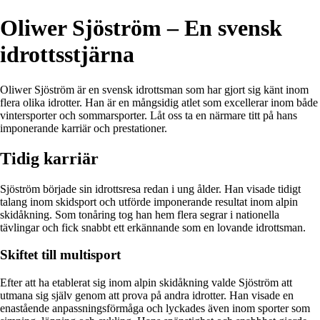
Oliwer Sjöström – En svensk
idrottsstjärna
Oliwer Sjöström är en svensk idrottsman som har gjort sig känt inom
flera olika idrotter. Han är en mångsidig atlet som excellerar inom både
vintersporter och sommarsporter. Låt oss ta en närmare titt på hans
imponerande karriär och prestationer.
Tidig karriär
Sjöström började sin idrottsresa redan i ung ålder. Han visade tidigt
talang inom skidsport och utförde imponerande resultat inom alpin
skidåkning. Som tonåring tog han hem flera segrar i nationella
tävlingar och fick snabbt ett erkännande som en lovande idrottsman.
Skiftet till multisport
Efter att ha etablerat sig inom alpin skidåkning valde Sjöström att
utmana sig själv genom att prova på andra idrotter. Han visade en
enastående anpassningsförmåga och lyckades även inom sporter som