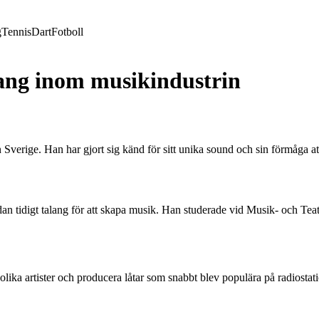
g
Tennis
Dart
Fotboll
ang inom musikindustrin
verige. Han har gjort sig känd för sitt unika sound och sin förmåga att
an tidigt talang för att skapa musik. Han studerade vid Musik- och Teat
olika artister och producera låtar som snabbt blev populära på radiostat