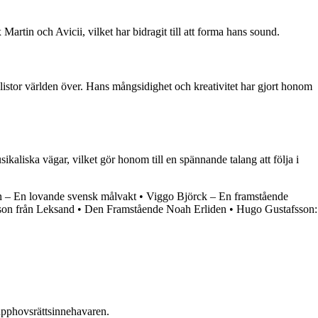
rtin och Avicii, vilket har bidragit till att forma hans sound.
listor världen över. Hans mångsidighet och kreativitet har gjort honom
kaliska vägar, vilket gör honom till en spännande talang att följa i
 – En lovande svensk målvakt
•
Viggo Björck – En framstående
son från Leksand
•
Den Framstående Noah Erliden
•
Hugo Gustafsson:
n upphovsrättsinnehavaren.