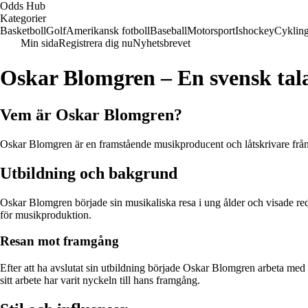
Odds Hub
Kategorier
Basketboll
Golf
Amerikansk fotboll
Baseball
Motorsport
Ishockey
Cyklin
Min sida
Registrera dig nu
Nyhetsbrevet
Oskar Blomgren – En svensk tal
Vem är Oskar Blomgren?
Oskar Blomgren är en framstående musikproducent och låtskrivare från S
Utbildning och bakgrund
Oskar Blomgren började sin musikaliska resa i ung ålder och visade red
för musikproduktion.
Resan mot framgång
Efter att ha avslutat sin utbildning började Oskar Blomgren arbeta med 
sitt arbete har varit nyckeln till hans framgång.