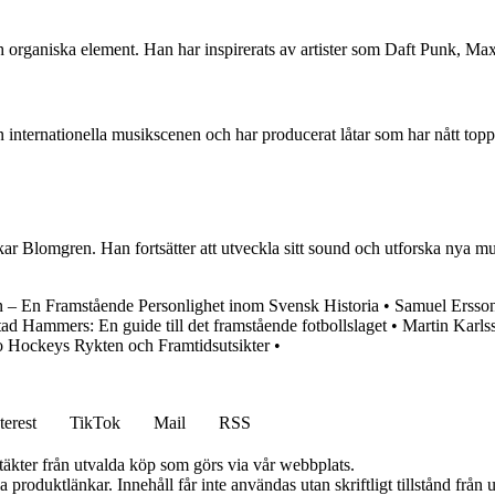
organiska element. Han har inspirerats av artister som Daft Punk, Max Ma
internationella musikscenen och har producerat låtar som har nått topp
r Blomgren. Han fortsätter att utveckla sitt sound och utforska nya musi
n – En Framstående Personlighet inom Svensk Historia
•
Samuel Ersson
ad Hammers: En guide till det framstående fotbollslaget
•
Martin Karls
o Hockeys Rykten och Framtidsutsikter
•
terest
TikTok
Mail
RSS
ntäkter från utvalda köp som görs via vår webbplats.
ia produktlänkar. Innehåll får inte användas utan skriftligt tillstånd frå