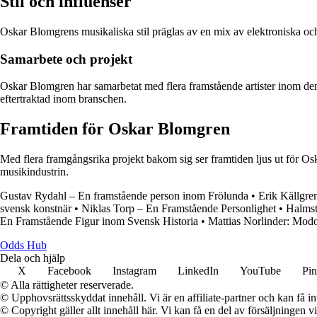
Stil och influenser
Oskar Blomgrens musikaliska stil präglas av en mix av elektroniska och 
Samarbete och projekt
Oskar Blomgren har samarbetat med flera framstående artister inom den 
eftertraktad inom branschen.
Framtiden för Oskar Blomgren
Med flera framgångsrika projekt bakom sig ser framtiden ljus ut för Oska
musikindustrin.
Gustav Rydahl – En framstående person inom Frölunda
•
Erik Källgre
svensk konstnär
•
Niklas Torp – En Framstående Personlighet
•
Halmst
En Framstående Figur inom Svensk Historia
•
Mattias Norlinder: Mod
Odds Hub
Dela och hjälp
X
Facebook
Instagram
LinkedIn
YouTube
Pin
© Alla rättigheter reserverade.
© Upphovsrättsskyddat innehåll. Vi är en affiliate-partner och kan få i
© Copyright gäller allt innehåll här. Vi kan få en del av försäljningen v