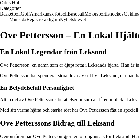
Odds Hub
Kategorier
Basketboll
Golf
Amerikansk fotboll
Baseball
Motorsport
Ishockey
Cyklin
Min sida
Registrera dig nu
Nyhetsbrevet
Ove Pettersson – En Lokal Hjält
En Lokal Legendar från Leksand
Ove Pettersson, en namn som är djupt rotat i Leksands hjärta. Han är i
Ove Pettersson har spenderat stora delar av sitt liv i Leksand, där han h
En Betydelsefull Personlighet
Att ta del av Ove Petterssons berättelser är som att få en inblick i Lek
Med sitt varma hjärta och starka röst har Ove Pettersson fått en speciell 
Ove Petterssons Bidrag till Leksand
Genom åren har Ove Pettersson gjort en otrolig insats för Leksand. Han h