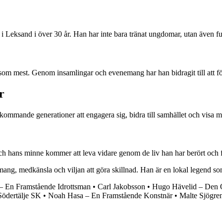
n i Leksand i över 30 år. Han har inte bara tränat ungdomar, utan även 
som mest. Genom insamlingar och evenemang har han bidragit till att för
r
r kommande generationer att engagera sig, bidra till samhället och visa
och hans minne kommer att leva vidare genom de liv han har berört och 
gemang, medkänsla och viljan att göra skillnad. Han är en lokal legend 
– En Framstående Idrottsman
•
Carl Jakobsson
•
Hugo Hävelid – Den 
ödertälje SK
•
Noah Hasa – En Framstående Konstnär
•
Malte Sjögre