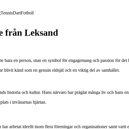
g
Tennis
Dart
Fotboll
e från Leksand
nte bara en person, utan en symbol för engagemang och passion för det 
ar blivit känd som en genuin eldsjäl och en viktig del av samhället.
sands historia och kultur. Hans närvaro har präglat många liv och hans e
plats i invånarnas hjärtan.
ar arbetat ideellt inom flera föreningar och organisationer samt varit e