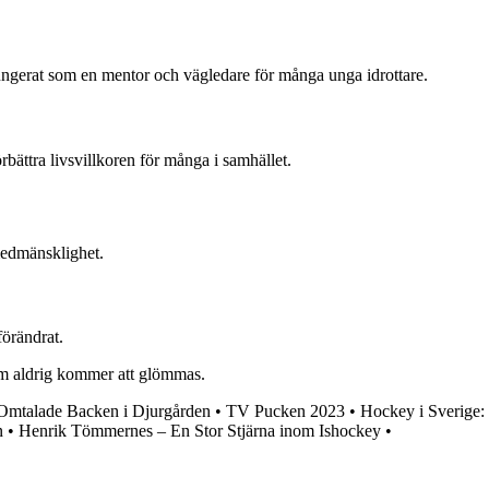
fungerat som en mentor och vägledare för många unga idrottare.
bättra livsvillkoren för många i samhället.
 medmänsklighet.
förändrat.
som aldrig kommer att glömmas.
Omtalade Backen i Djurgården
•
TV Pucken 2023
•
Hockey i Sverige:
n
•
Henrik Tömmernes – En Stor Stjärna inom Ishockey
•