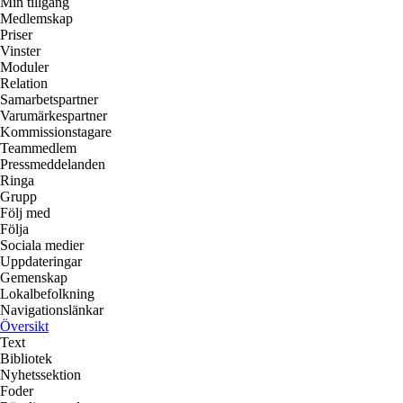
Min tillgång
Medlemskap
Priser
Vinster
Moduler
Relation
Samarbetspartner
Varumärkespartner
Kommissionstagare
Teammedlem
Pressmeddelanden
Ringa
Grupp
Följ med
Följa
Sociala medier
Uppdateringar
Gemenskap
Lokalbefolkning
Navigationslänkar
Översikt
Text
Bibliotek
Nyhetssektion
Foder