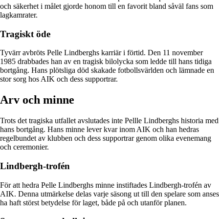
och säkerhet i målet gjorde honom till en favorit bland såväl fans som
lagkamrater.
Tragiskt öde
Tyvärr avbröts Pelle Lindberghs karriär i förtid. Den 11 november
1985 drabbades han av en tragisk bilolycka som ledde till hans tidiga
bortgång. Hans plötsliga död skakade fotbollsvärlden och lämnade en
stor sorg hos AIK och dess supportrar.
Arv och minne
Trots det tragiska utfallet avslutades inte Pellle Lindberghs historia med
hans bortgång. Hans minne lever kvar inom AIK och han hedras
regelbundet av klubben och dess supportrar genom olika evenemang
och ceremonier.
Lindbergh-trofén
För att hedra Pelle Lindberghs minne instiftades Lindbergh-trofén av
AIK. Denna utmärkelse delas varje säsong ut till den spelare som anses
ha haft störst betydelse för laget, både på och utanför planen.