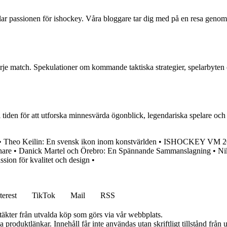
lar passionen för ishockey. Våra bloggare tar dig med på en resa genom
je match. Spekulationer om kommande taktiska strategier, spelarbyten 
i tiden för att utforska minnesvärda ögonblick, legendariska spelare och 
•
Theo Keilin: En svensk ikon inom konstvärlden
•
ISHOCKEY VM 2
nare
•
Danick Martel och Örebro: En Spännande Sammanslagning
•
Ni
sion för kvalitet och design
•
terest
TikTok
Mail
RSS
ntäkter från utvalda köp som görs via vår webbplats.
ia produktlänkar. Innehåll får inte användas utan skriftligt tillstånd frå