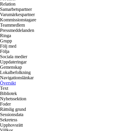
Relation
Samarbetspartner
Varumärkespartner
Kommissionstagare
Teammedlem
Pressmeddelanden
Ringa
Grupp
Följ med
Följa
Sociala medier
Uppdateringar
Gemenskap
Lokalbefolkning
Navigationslänkar
Översikt
Text
Bibliotek
Nyhetssektion
Foder
Rättslig grund
Sessionsdata
Sekretess
Upphovsrätt
Villkor