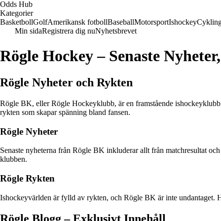
Odds Hub
Kategorier
Basketboll
Golf
Amerikansk fotboll
Baseball
Motorsport
Ishockey
Cyklin
Min sida
Registrera dig nu
Nyhetsbrevet
Rögle Hockey – Senaste Nyheter
Rögle Nyheter och Rykten
Rögle BK, eller Rögle Hockeyklubb, är en framstående ishockeyklubb i
rykten som skapar spänning bland fansen.
Rögle Nyheter
Senaste nyheterna från Rögle BK inkluderar allt från matchresultat och 
klubben.
Rögle Rykten
Ishockeyvärlden är fylld av rykten, och Rögle BK är inte undantaget. Hä
Rögle Blogg – Exklusivt Innehåll