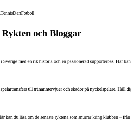
g
Tennis
Dart
Fotboll
, Rykten och Bloggar
 Sverige med en rik historia och en passionerad supporterbas. Här kan
spelartransfers till tränarintervjuer och skador på nyckelspelare. Håll
r kan du läsa om de senaste ryktena som snurrar kring klubben – från po