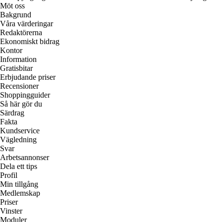
Möt oss
Bakgrund
Våra värderingar
Redaktörerna
Ekonomiskt bidrag
Kontor
Information
Gratisbitar
Erbjudande priser
Recensioner
Shoppingguider
Så här gör du
Särdrag
Fakta
Kundservice
Vägledning
Svar
Arbetsannonser
Dela ett tips
Profil
Min tillgång
Medlemskap
Priser
Vinster
Moduler