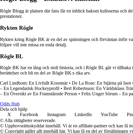
Rögle Blogg är platsen där fans får en inblick bakom kulisserna och de
prestationer.
Rykten Rögle
Rykten kring Rögle BK är en del av spänningen och förväntan inför var
följare vill inte missa en enda detalj.
Rögle BL
Rögle BK har en lång och stolt historia, och i Rögle BL går vi tillbaka 
berättelser och bli en del av Rögle BK:s rika arv.
Carl Lindbom: En Livfullt Konstnär
•
De La Rose: En Stjärna på Isen
– En Legendarisk Hockeyprofil
•
Bert Robertsson: En Världsklass Trä
– En Översikt av En Framstående Person
•
Felix Unger Sörum – En pas
Odds Hub
Dela och hjälp
X
Facebook
Instagram
LinkedIn
YouTube
Pin
© Alla rättigheter reserverade.
© Upphovsrättsskyddat innehåll. Vi är en affiliate-partner och kan få i
© Copyright gäller allt innehåll här. Vi kan få en del av försäljningen v