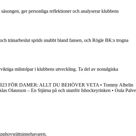
 säsongen, ger personliga reflektioner och analyserar klubbens
och tränarbeslut sprids snabbt bland fansen, och Rögle BK:s trogna
viktiga milstolpar i klubbens utveckling. Ta del av nostalgiska
023 FÖR DAMER: ALLT DU BEHÖVER VETA
•
Tommy Albelin
klas Olausson – En Stjärna på och utanför Ishockeyrinken
•
Oula Palve
n upphovsrättsinnehavaren.