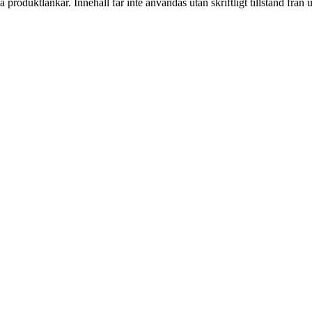
ia produktlänkar. Innehåll får inte användas utan skriftligt tillstånd frå