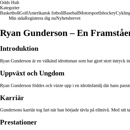
Odds Hub
Kategorier
Basketboll
Golf
Amerikansk fotboll
Baseball
Motorsport
Ishockey
Cyklin
Min sida
Registrera dig nu
Nyhetsbrevet
Ryan Gunderson – En Framståe
Introduktion
Ryan Gunderson är en välkänd idrottsman som har gjort stort intryck 
Uppväxt och Ungdom
Ryan Gunderson föddes och växte upp i en idrottsfamilj där hans passion
Karriär
Gundersons karriär tog fart när han började tävla på elitnivå. Med sitt t
Prestationer