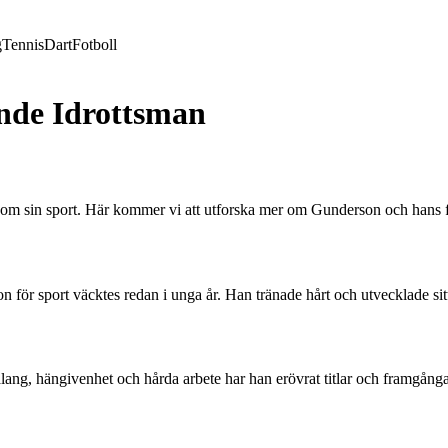
g
Tennis
Dart
Fotboll
nde Idrottsman
inom sin sport. Här kommer vi att utforska mer om Gunderson och hans
 för sport väcktes redan i unga år. Han tränade hårt och utvecklade sitt
alang, hängivenhet och hårda arbete har han erövrat titlar och framgångar 