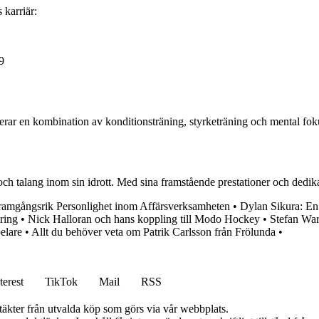
karriär:
9
ar en kombination av konditionsträning, styrketräning och mental fokus
talang inom sin idrott. Med sina framstående prestationer och dedikatio
ramgångsrik Personlighet inom Affärsverksamheten
•
Dylan Sikura: En
ring
•
Nick Halloran och hans koppling till Modo Hockey
•
Stefan War
elare
•
Allt du behöver veta om Patrik Carlsson från Frölunda
•
terest
TikTok
Mail
RSS
ntäkter från utvalda köp som görs via vår webbplats.