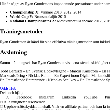
Här är några av Ryan Gundersons imponerande prestationer under hans 
Championship X:
Vinnare 2010, 2012, 2014
World Cup Y:
Bronsmedaljör 2015
National Championships Z:
Mest värdefulla spelare 2017, 201
Träningsmetoder
Ryan Gunderson är känd för sina effektiva träningsmetoder som inkluder
Avslutning
Sammanfattningsvis har Ryan Gunderson visat enastående skicklighet och 
Todd Bertuzzi – En Svensk Hockeylegend
•
Marcus Karlström – En F
Marknadsföring
•
Nicklas Rahm – En Expert inom Digital Marknadsfö
En Framstående Entreprenör
•
Nicholas Schilkey – En Framstående Sp
Odds Hub
Dela och hjälp
X
Facebook
Instagram
LinkedIn
YouTube
Pin
© Alla rättigheter reserverade.
© Upphovsrättsskyddat innehåll. Vi är en affiliate-partner och kan få i