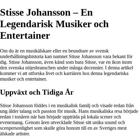
Stisse Johansson – En
Legendarisk Musiker och
Entertainer
Om du är en musikälskare eller en beundrare av svensk
underhållningshistoria kan namnet Stisse Johansson vara bekant för
dig. Stisse Johansson, även känd som bara Stisse, var en ikon inom
den svenska nöjesbranschen under många decennier. I denna artikel
kommer vi att utforska livet och karriären hos denna legendariska
musiker och entertainer.
Uppväxt och Tidiga År
Stisse Johansson föddes i en musikalisk familj och visade redan från
ung ålder talang och passion för musik. Hans musikaliska resa började
redan i tonåren när han började uppträda på lokala scener och
evenemang. Genom åren utvecklade Stisse sitt unika sound och
scenpersonlighet som skulle göra honom till en av Sveriges mest
älskade artister.