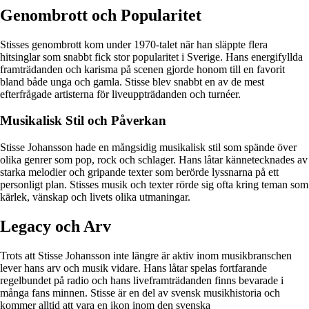
Genombrott och Popularitet
Stisses genombrott kom under 1970-talet när han släppte flera
hitsinglar som snabbt fick stor popularitet i Sverige. Hans energifyllda
framträdanden och karisma på scenen gjorde honom till en favorit
bland både unga och gamla. Stisse blev snabbt en av de mest
efterfrågade artisterna för liveuppträdanden och turnéer.
Musikalisk Stil och Påverkan
Stisse Johansson hade en mångsidig musikalisk stil som spände över
olika genrer som pop, rock och schlager. Hans låtar kännetecknades av
starka melodier och gripande texter som berörde lyssnarna på ett
personligt plan. Stisses musik och texter rörde sig ofta kring teman som
kärlek, vänskap och livets olika utmaningar.
Legacy och Arv
Trots att Stisse Johansson inte längre är aktiv inom musikbranschen
lever hans arv och musik vidare. Hans låtar spelas fortfarande
regelbundet på radio och hans liveframträdanden finns bevarade i
många fans minnen. Stisse är en del av svensk musikhistoria och
kommer alltid att vara en ikon inom den svenska