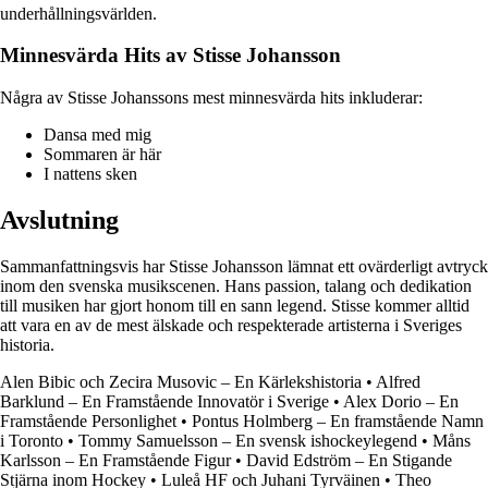
underhållningsvärlden.
Minnesvärda Hits av Stisse Johansson
Några av Stisse Johanssons mest minnesvärda hits inkluderar:
Dansa med mig
Sommaren är här
I nattens sken
Avslutning
Sammanfattningsvis har Stisse Johansson lämnat ett ovärderligt avtryck
inom den svenska musikscenen. Hans passion, talang och dedikation
till musiken har gjort honom till en sann legend. Stisse kommer alltid
att vara en av de mest älskade och respekterade artisterna i Sveriges
historia.
Alen Bibic och Zecira Musovic – En Kärlekshistoria
•
Alfred
Barklund – En Framstående Innovatör i Sverige
•
Alex Dorio – En
Framstående Personlighet
•
Pontus Holmberg – En framstående Namn
i Toronto
•
Tommy Samuelsson – En svensk ishockeylegend
•
Måns
Karlsson – En Framstående Figur
•
David Edström – En Stigande
Stjärna inom Hockey
•
Luleå HF och Juhani Tyrväinen
•
Theo