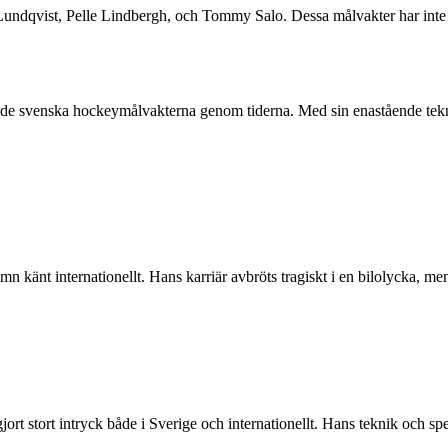
dqvist, Pelle Lindbergh, och Tommy Salo. Dessa målvakter har inte b
e svenska hockeymålvakterna genom tiderna. Med sin enastående teknik
mn känt internationellt. Hans karriär avbröts tragiskt i en bilolycka, me
 stort intryck både i Sverige och internationellt. Hans teknik och spe