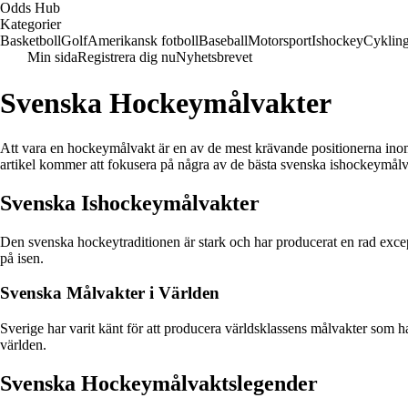
Odds Hub
Kategorier
Basketboll
Golf
Amerikansk fotboll
Baseball
Motorsport
Ishockey
Cyklin
Min sida
Registrera dig nu
Nyhetsbrevet
Svenska Hockeymålvakter
Att vara en hockeymålvakt är en av de mest krävande positionerna inom
artikel kommer att fokusera på några av de bästa svenska ishockeymål
Svenska Ishockeymålvakter
Den svenska hockeytraditionen är stark och har producerat en rad excep
på isen.
Svenska Målvakter i Världen
Sverige har varit känt för att producera världsklassens målvakter som ha
världen.
Svenska Hockeymålvaktslegender