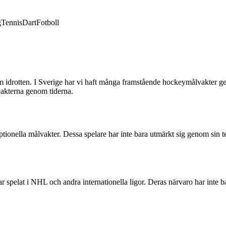
g
Tennis
Dart
Fotboll
 idrotten. I Sverige har vi haft många framstående hockeymålvakter ge
vakterna genom tiderna.
tionella målvakter. Dessa spelare har inte bara utmärkt sig genom sin t
r spelat i NHL och andra internationella ligor. Deras närvaro har inte b