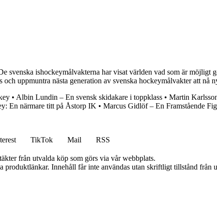
 De svenska ishockeymålvakterna har visat världen vad som är möjligt g
eras och uppmuntra nästa generation av svenska hockeymålvakter att nå n
key
•
Albin Lundin – En svensk skidakare i toppklass
•
Martin Karlsso
y: En närmare titt på Åstorp IK
•
Marcus Gidlöf – En Framstående Fi
terest
TikTok
Mail
RSS
ntäkter från utvalda köp som görs via vår webbplats.
ia produktlänkar. Innehåll får inte användas utan skriftligt tillstånd frå