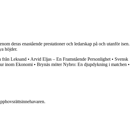
enom deras enastående prestationer och ledarskap på och utanför isen.
ya höjder.
n från Leksand
•
Arvid Eljas – En Framstående Personlighet
•
Svensk
gur inom Ekonomi
•
Brynäs möter Nybro: En djupdykning i matchen
•
n upphovsrättsinnehavaren.