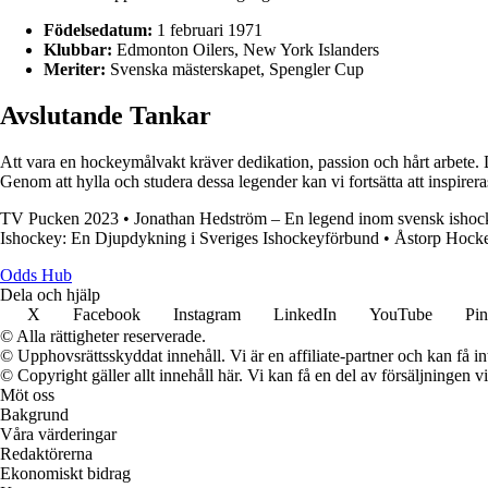
Födelsedatum:
1 februari 1971
Klubbar:
Edmonton Oilers, New York Islanders
Meriter:
Svenska mästerskapet, Spengler Cup
Avslutande Tankar
Att vara en hockeymålvakt kräver dedikation, passion och hårt arbete.
Genom att hylla och studera dessa legender kan vi fortsätta att inspir
TV Pucken 2023
•
Jonathan Hedström – En legend inom svensk ishoc
Ishockey: En Djupdykning i Sveriges Ishockeyförbund
•
Åstorp Hocke
Odds Hub
Dela och hjälp
X
Facebook
Instagram
LinkedIn
YouTube
Pin
© Alla rättigheter reserverade.
© Upphovsrättsskyddat innehåll. Vi är en affiliate-partner och kan få i
© Copyright gäller allt innehåll här. Vi kan få en del av försäljningen v
Möt oss
Bakgrund
Våra värderingar
Redaktörerna
Ekonomiskt bidrag