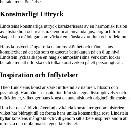
betraktarens förståelse.
Konstnärligt Uttryck
Lindsteins konstnärliga uttryck karakteriseras av en harmonisk fusion
av abstraktion och realism. Genom att använda ljus, färg och form
skapar han målningar som väcker en känsla av undran och reflektion.
Hans konstverk fångar ofta naturens skönhet och människans
komplexitet på ett sätt som engagerar betraktaren på en djup nivå.
Lindstein lyckas skapa en magisk atmosfär i sina verk som lockar
betraktaren att utforska och tolka konstverken på ett personligt sätt.
Inspiration och Inflytelser
Theo Lindsteins konst är starkt influerad av naturen, filosofi och
psykologi. Han hämtar inspiration från sina egna livsupplevelser och
reflektioner, vilket ger hans konst en autentisk och originell dimension.
Han har också blivit påverkad av kända konstnärer genom historien,
vilket har bidragit till att forma hans unika konstnärliga röst. Lindstein
hyllar konstens mångfald och vill genom sitt arbete inspirera andra att
utforska och omfamna sin egen kreativitet.