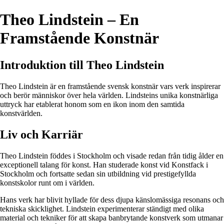
Theo Lindstein – En
Framstående Konstnär
Introduktion till Theo Lindstein
Theo Lindstein är en framstående svensk konstnär vars verk inspirerar
och berör människor över hela världen. Lindsteins unika konstnärliga
uttryck har etablerat honom som en ikon inom den samtida
konstvärlden.
Liv och Karriär
Theo Lindstein föddes i Stockholm och visade redan från tidig ålder en
exceptionell talang för konst. Han studerade konst vid Konstfack i
Stockholm och fortsatte sedan sin utbildning vid prestigefyllda
konstskolor runt om i världen.
Hans verk har blivit hyllade för dess djupa känslomässiga resonans och
tekniska skicklighet. Lindstein experimenterar ständigt med olika
material och tekniker för att skapa banbrytande konstverk som utmanar