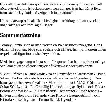
Efter att ha avslutat sin spelarkarriär fortsatte Tommy Samuelsson att
göra avtryck inom ishockeyscenen som tränare. Han har tränat flera
framstående lag, både i Sverige och internationellt.
Hans ledarskap och taktiska skicklighet har bidragit till att utveckla
unga talanger och föra lag till seger.
Sammanfattning
Tommy Samuelsson är utan tvekan en svensk ishockeylegend. Hans
bidrag till sporten, både som spelare och tränare, har gjort honom till en
respekterad figur inom ishockeyvärlden.
Med sitt engagemang och passion för sporten har han inspirerat många
och lämnat ett bestående intryck på svenska ishockeyhistorien.
Viktor Stråhle: En Tillbakablick på en Framstående Idrottsman
•
Dylan
Sikura: En Framstående Ishockeyspelare
•
Jesper Myrenberg – Den
framstående hockeymålvakten
•
Max Lindroth och MAX Frölunda
•
Oskar Stål Lyrenäs: En Grundlig Undersökning av Rykten och Fakta
•
Pontus Andreasson – En Framstående Entreprenör
•
Otto Stenberg –
En Personlighet inom Frölunda
•
Tre Kronors Laguppställning och
Historia
•
Josef Ingman – En musikalisk legendar
•