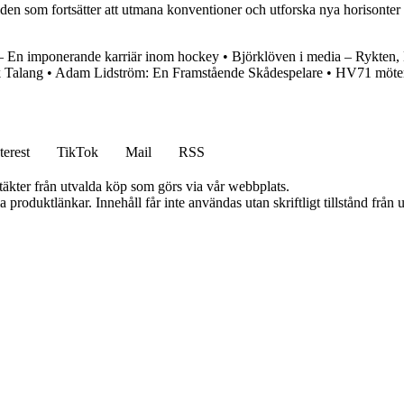
den som fortsätter att utmana konventioner och utforska nya horisonter
 – En imponerande karriär inom hockey
•
Björklöven i media – Rykten,
k Talang
•
Adam Lidström: En Framstående Skådespelare
•
HV71 möter
terest
TikTok
Mail
RSS
ntäkter från utvalda köp som görs via vår webbplats.
ia produktlänkar. Innehåll får inte användas utan skriftligt tillstånd frå