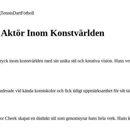
g
Tennis
Dart
Fotboll
 Aktör Inom Konstvärlden
yck inom konstvärlden med sin unika stil och kreativa vision. Hans ve
erade vid kända konstskolor och fick tidigt uppmärksamhet för sitt tal
or Cheek skapat en distinkt stil som genomsyrar hans hela verk. Hans k