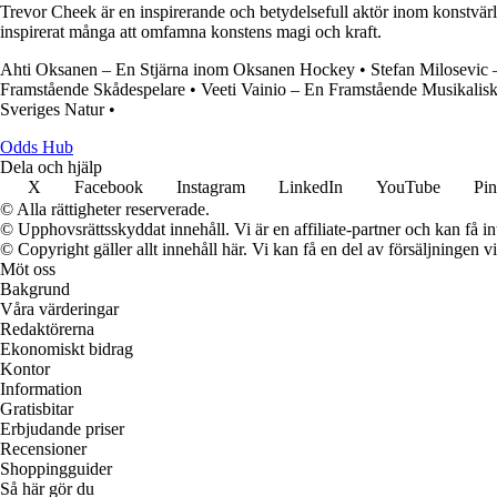
Trevor Cheek är en inspirerande och betydelsefull aktör inom konstvärl
inspirerat många att omfamna konstens magi och kraft.
Ahti Oksanen – En Stjärna inom Oksanen Hockey
•
Stefan Milosevic
Framstående Skådespelare
•
Veeti Vainio – En Framstående Musikalis
Sveriges Natur
•
Odds Hub
Dela och hjälp
X
Facebook
Instagram
LinkedIn
YouTube
Pin
© Alla rättigheter reserverade.
© Upphovsrättsskyddat innehåll. Vi är en affiliate-partner och kan få i
© Copyright gäller allt innehåll här. Vi kan få en del av försäljningen v
Möt oss
Bakgrund
Våra värderingar
Redaktörerna
Ekonomiskt bidrag
Kontor
Information
Gratisbitar
Erbjudande priser
Recensioner
Shoppingguider
Så här gör du